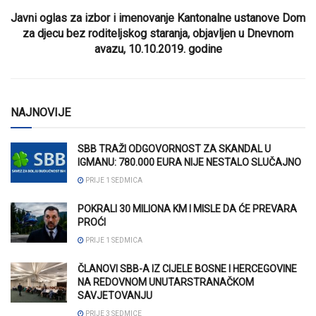
Javni oglas za izbor i imenovanje Kantonalne ustanove Dom
za djecu bez roditeljskog staranja, objavljen u Dnevnom
avazu, 10.10.2019. godine
NAJNOVIJE
SBB TRAŽI ODGOVORNOST ZA SKANDAL U
IGMANU: 780.000 EURA NIJE NESTALO SLUČAJNO
PRIJE 1 SEDMICA
POKRALI 30 MILIONA KM I MISLE DA ĆE PREVARA
PROĆI
PRIJE 1 SEDMICA
ČLANOVI SBB-A IZ CIJELE BOSNE I HERCEGOVINE
NA REDOVNOM UNUTARSTRANAČKOM
SAVJETOVANJU
PRIJE 3 SEDMICE