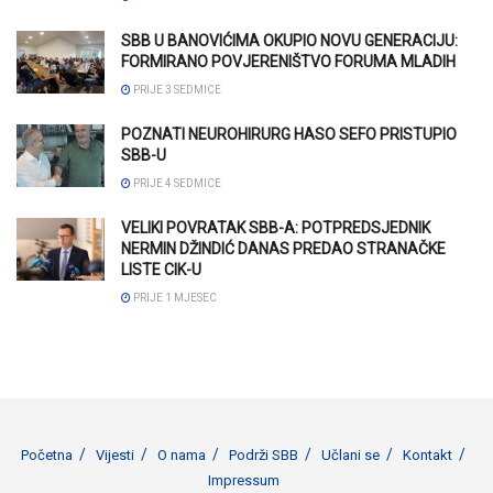
SBB U BANOVIĆIMA OKUPIO NOVU GENERACIJU:
FORMIRANO POVJERENIŠTVO FORUMA MLADIH
PRIJE 3 SEDMICE
POZNATI NEUROHIRURG HASO SEFO PRISTUPIO
SBB-U
PRIJE 4 SEDMICE
VELIKI POVRATAK SBB-A: POTPREDSJEDNIK
NERMIN DŽINDIĆ DANAS PREDAO STRANAČKE
LISTE CIK-U
PRIJE 1 MJESEC
Početna
Vijesti
O nama
Podrži SBB
Učlani se
Kontakt
Impressum