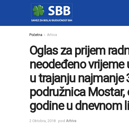
Početna
Arhiva
Oglas za prijem rad
neodeđeno vrijeme 
u trajanju najmanje 
podružnica Mostar, o
godine u dnevnom li
2 Oktobra, 2018
pod
Arhiva