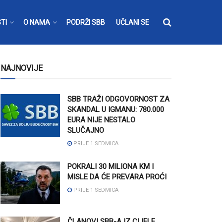
TI
O NAMA
PODRŽI SBB
UČLANI SE
NAJNOVIJE
SBB TRAŽI ODGOVORNOST ZA
SKANDAL U IGMANU: 780.000
EURA NIJE NESTALO
SLUČAJNO
PRIJE 1 SEDMICA
POKRALI 30 MILIONA KM I
MISLE DA ĆE PREVARA PROĆI
PRIJE 1 SEDMICA
ČLANOVI SBB-A IZ CIJELE