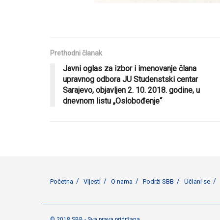
Prethodni članak
Javni oglas za izbor i imenovanje člana
upravnog odbora JU Studenstski centar
Sarajevo, objavljen 2. 10. 2018. godine, u
dnevnom listu „Oslobođenje“
Početna
Vijesti
O nama
Podrži SBB
Učlani se
© 2018 SBB - Sva prava pridržana