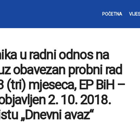
POČETNA
VIJES
nika u radni odnos na
uz obavezan probni rad
3 (tri) mjeseca, EP BiH –
bjavljen 2. 10. 2018.
stu „Dnevni avaz“