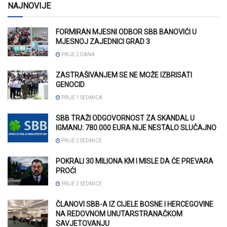
NAJNOVIJE
FORMIRAN MJESNI ODBOR SBB BANOVIĆI U
MJESNOJ ZAJEDNICI GRAD 3
PRIJE 2 DANA
ZASTRAŠIVANJEM SE NE MOŽE IZBRISATI
GENOCID
PRIJE 1 SEDMICA
SBB TRAŽI ODGOVORNOST ZA SKANDAL U
IGMANU: 780.000 EURA NIJE NESTALO SLUČAJNO
PRIJE 2 SEDMICE
POKRALI 30 MILIONA KM I MISLE DA ĆE PREVARA
PROĆI
PRIJE 2 SEDMICE
ČLANOVI SBB-A IZ CIJELE BOSNE I HERCEGOVINE
NA REDOVNOM UNUTARSTRANAČKOM
SAVJETOVANJU