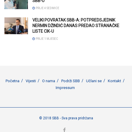
SBB-U
PRIJE 4 SEDMICE
VELIKI POVRATAK SBB-A: POTPREDSJEDNIK
NERMIN DŽINDIĆ DANAS PREDAO STRANAČKE
LISTE CIK-U
PRIJE 1 MJESEC
Početna
Vijesti
O nama
Podrži SBB
Učlani se
Kontakt
Impressum
© 2018 SBB - Sva prava pridržana