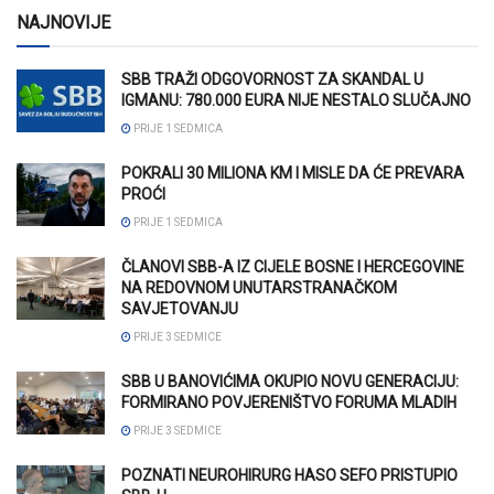
NAJNOVIJE
SBB TRAŽI ODGOVORNOST ZA SKANDAL U
IGMANU: 780.000 EURA NIJE NESTALO SLUČAJNO
PRIJE 1 SEDMICA
POKRALI 30 MILIONA KM I MISLE DA ĆE PREVARA
PROĆI
PRIJE 1 SEDMICA
ČLANOVI SBB-A IZ CIJELE BOSNE I HERCEGOVINE
NA REDOVNOM UNUTARSTRANAČKOM
SAVJETOVANJU
PRIJE 3 SEDMICE
SBB U BANOVIĆIMA OKUPIO NOVU GENERACIJU:
FORMIRANO POVJERENIŠTVO FORUMA MLADIH
PRIJE 3 SEDMICE
POZNATI NEUROHIRURG HASO SEFO PRISTUPIO