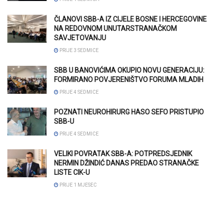
ČLANOVI SBB-A IZ CIJELE BOSNE I HERCEGOVINE
NA REDOVNOM UNUTARSTRANAČKOM
SAVJETOVANJU
PRIJE 3 SEDMICE
SBB U BANOVIĆIMA OKUPIO NOVU GENERACIJU:
FORMIRANO POVJERENIŠTVO FORUMA MLADIH
PRIJE 4 SEDMICE
POZNATI NEUROHIRURG HASO SEFO PRISTUPIO
SBB-U
PRIJE 4 SEDMICE
VELIKI POVRATAK SBB-A: POTPREDSJEDNIK
NERMIN DŽINDIĆ DANAS PREDAO STRANAČKE
LISTE CIK-U
PRIJE 1 MJESEC