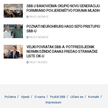
SBB U BANOVIĆIMA OKUPIO NOVU GENERACIJU:
FORMIRANO POVJERENIŠTVO FORUMA MLADIH
PRIJE 3 SEDMICE
POZNATI NEUROHIRURG HASO SEFO PRISTUPIO
SBB-U
PRIJE 4 SEDMICE
VELIKI POVRATAK SBB-A: POTPREDSJEDNIK
NERMIN DŽINDIĆ DANAS PREDAO STRANAČKE
LISTE CIK-U
PRIJE 1 MJESEC
Početna
Vijesti
O nama
Podrži SBB
Učlani se
Kontakt
Impressum