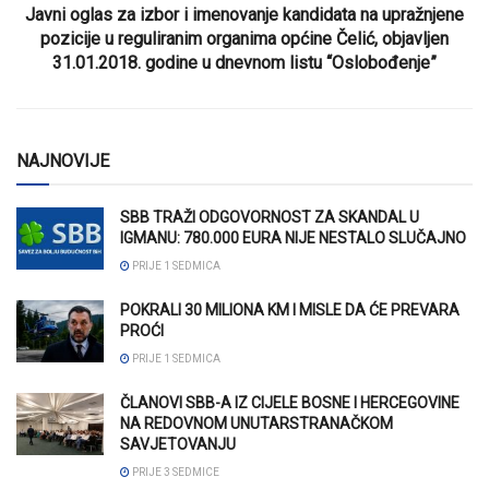
Javni oglas za izbor i imenovanje kandidata na upražnjene
pozicije u reguliranim organima općine Čelić, objavljen
31.01.2018. godine u dnevnom listu “Oslobođenje”
NAJNOVIJE
SBB TRAŽI ODGOVORNOST ZA SKANDAL U
IGMANU: 780.000 EURA NIJE NESTALO SLUČAJNO
PRIJE 1 SEDMICA
POKRALI 30 MILIONA KM I MISLE DA ĆE PREVARA
PROĆI
PRIJE 1 SEDMICA
ČLANOVI SBB-A IZ CIJELE BOSNE I HERCEGOVINE
NA REDOVNOM UNUTARSTRANAČKOM
SAVJETOVANJU
PRIJE 3 SEDMICE