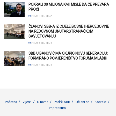
POKRALI 30 MILIONA KM I MISLE DA ĆE PREVARA
PROĆI
PRIJE 1 SEDMICA
ČLANOVI SBB-A IZ CIJELE BOSNE I HERCEGOVINE
NA REDOVNOM UNUTARSTRANAČKOM
SAVJETOVANJU
PRIJE 3 SEDMICE
SBB U BANOVIĆIMA OKUPIO NOVU GENERACIJU:
FORMIRANO POVJERENIŠTVO FORUMA MLADIH
PRIJE 4 SEDMICE
Početna
Vijesti
O nama
Podrži SBB
Učlani se
Kontakt
Impressum