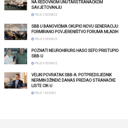
NA REDOVNOM UNUTARSTRANAČKOM
SAVJETOVANJU
PRIJE 3 SEDMICE
SBB U BANOVIĆIMA OKUPIO NOVU GENERACIJU:
FORMIRANO POVJERENIŠTVO FORUMA MLADIH
PRIJE 4 SEDMICE
POZNATI NEUROHIRURG HASO SEFO PRISTUPIO
SBB-U
PRIJE 4 SEDMICE
VELIKI POVRATAK SBB-A: POTPREDSJEDNIK
NERMIN DŽINDIĆ DANAS PREDAO STRANAČKE
LISTE CIK-U
PRIJE 1 MJESEC