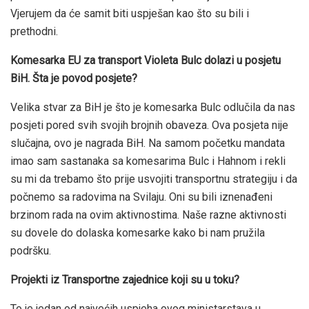
Vjerujem da će samit biti uspješan kao što su bili i
prethodni.
Komesarka EU za transport Violeta Bulc dolazi u posjetu
BiH. Šta je povod posjete?
Velika stvar za BiH je što je komesarka Bulc odlučila da nas
posjeti pored svih svojih brojnih obaveza. Ova posjeta nije
slučajna, ovo je nagrada BiH. Na samom početku mandata
imao sam sastanaka sa komesarima Bulc i Hahnom i rekli
su mi da trebamo što prije usvojiti transportnu strategiju i da
počnemo sa radovima na Svilaju. Oni su bili iznenađeni
brzinom rada na ovim aktivnostima. Naše razne aktivnosti
su dovele do dolaska komesarke kako bi nam pružila
podršku.
Projekti iz Transportne zajednice koji su u toku?
To je jedan od najvećih uspjeha ovog ministarstava u