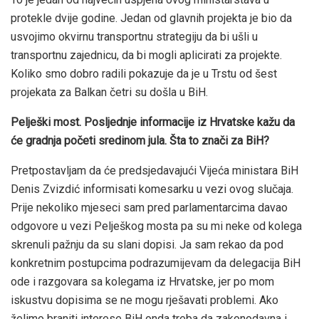
protekle dvije godine. Jedan od glavnih projekta je bio da
usvojimo okvirnu transportnu strategiju da bi ušli u
transportnu zajednicu, da bi mogli aplicirati za projekte.
Koliko smo dobro radili pokazuje da je u Trstu od šest
projekata za Balkan četri su došla u BiH.
Pelješki most. Posljednje informacije iz Hrvatske kažu da
će gradnja početi sredinom jula. Šta to znači za BiH?
Pretpostavljam da će predsjedavajući Vijeća ministara BiH
Denis Zvizdić informisati komesarku u vezi ovog slučaja.
Prije nekoliko mjeseci sam pred parlamentarcima davao
odgovore u vezi Pelješkog mosta pa su mi neke od kolega
skrenuli pažnju da su slani dopisi. Ja sam rekao da pod
konkretnim postupcima podrazumijevam da delegacija BiH
ode i razgovara sa kolegama iz Hrvatske, jer po mom
iskustvu dopisima se ne mogu rješavati problemi. Ako
želimo braniti interese BiH onda treba da zakonodavna i