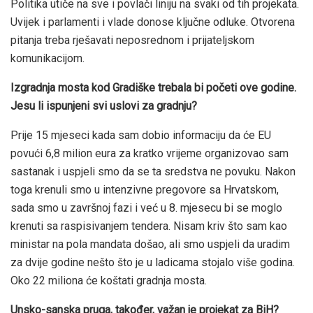
Politika utiče na sve i povlači liniju na svaki od tih projekata.
Uvijek i parlamenti i vlade donose ključne odluke. Otvorena
pitanja treba rješavati neposrednom i prijateljskom
komunikacijom.
Izgradnja mosta kod Gradiške trebala bi početi ove godine.
Jesu li ispunjeni svi uslovi za gradnju?
Prije 15 mjeseci kada sam dobio informaciju da će EU
povući 6,8 milion eura za kratko vrijeme organizovao sam
sastanak i uspjeli smo da se ta sredstva ne povuku. Nakon
toga krenuli smo u intenzivne pregovore sa Hrvatskom,
sada smo u završnoj fazi i već u 8. mjesecu bi se moglo
krenuti sa raspisivanjem tendera. Nisam kriv što sam kao
ministar na pola mandata došao, ali smo uspjeli da uradim
za dvije godine nešto što je u ladicama stojalo više godina.
Oko 22 miliona će koštati gradnja mosta.
Unsko-sanska pruga, također, važan je projekat za BiH?