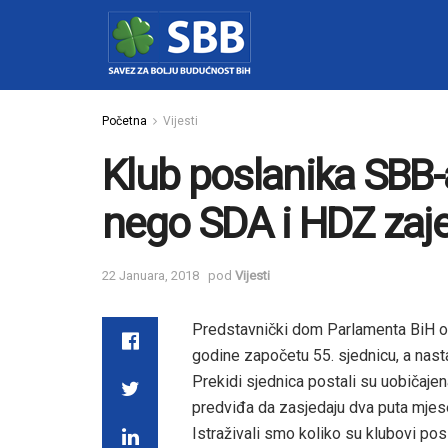
Početna
Vijesti
Klub poslanika SBB-a
nego SDA i HDZ zaj
22 Januara, 2018
pod
Vijesti
Predstavnički dom Parlamenta BiH o
godine započetu 55. sjednicu, a nas
Prekidi sjednica postali su uobičaj
predviđa da zasjedaju dva puta mjes
Istraživali smo koliko su klubovi posl