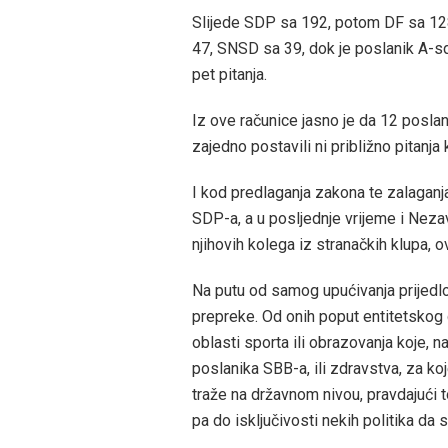
Slijede SDP sa 192, potom DF sa 12
47, SNSD sa 39, dok je poslanik A-s
pet pitanja.
Iz ove računice jasno je da 12 poslan
zajedno postavili ni približno pitanja 
I kod predlaganja zakona te zalaganj
SDP-a, a u posljednje vrijeme i Nezav
njihovih kolega iz stranačkih klupa, 
Na putu od samog upućivanja prijedl
prepreke. Od onih poput entitetskog 
oblasti sporta ili obrazovanja koje, 
poslanika SBB-a, ili zdravstva, za ko
traže na državnom nivou, pravdajući 
pa do isključivosti nekih politika da