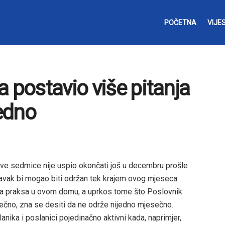
POČETNA
VIJES
 postavio više pitanja
edno
ve sedmice nije uspio okončati još u decembru prošle
tavak bi mogao biti održan tek krajem ovog mjeseca.
ena praksa u ovom domu, a uprkos tome što Poslovnik
ečno, zna se desiti da ne održe nijedno mjesečno.
anika i poslanici pojedinačno aktivni kada, naprimjer,