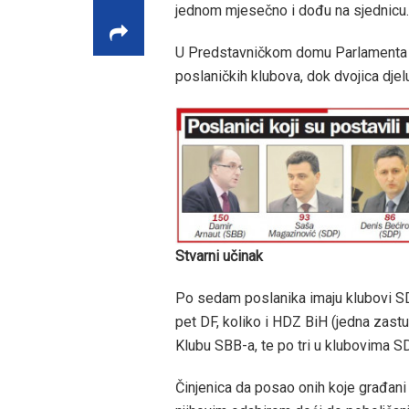
jednom mjesečno i dođu na sjednicu.
U Predstavničkom domu Parlamenta BiH
poslaničkih klubova, dok dvojica djel
Stvarni učinak
Po sedam poslanika imaju klubovi SD
pet DF, koliko i HDZ BiH (jedna zastu
Klubu SBB-a, te po tri u klubovima S
Činjenica da posao onih koje građani 