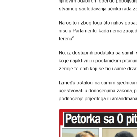
njihovim odabirom doći do poboljšanj
stvarnog sagledavanja učinka rada z
Naročito i zbog toga što njihov posao
nisu u Parlamentu, kada nema zasjedan
terenu“.
No, iz dostupnih podataka sa samih s
ko je najaktivniji i poslaničkim pita
zemlje te onih koji se tiču same drža
Između ostalog, na samim sjednicama D
učestvovati u donošenjima zakona, p
podnošenje prijedloga ili amandmana