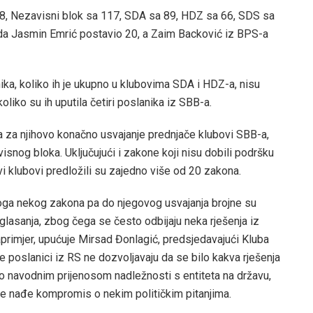
8, Nezavisni blok sa 117, SDA sa 89, HDZ sa 66, SDS sa
da Jasmin Emrić postavio 20, a Zaim Backović iz BPS-a
ika, koliko ih je ukupno u klubovima SDA i HDZ-a, nisu
koliko su ih uputila četiri poslanika iz SBB-a.
a za njihovo konačno usvajanje prednjače klubovi SBB-a,
isnog bloka. Uključujući i zakone koji nisu dobili podršku
ovi klubovi predložili su zajedno više od 20 zakona.
oga nekog zakona pa do njegovog usvajanja brojne su
glasanja, zbog čega se često odbijaju neka rješenja iz
naprimjer, upućuje Mirsad Đonlagić, predsjedavajući Kluba
je poslanici iz RS ne dozvoljavaju da se bilo kakva rješenja
to navodnim prijenosom nadležnosti s entiteta na državu,
 se nađe kompromis o nekim političkim pitanjima.