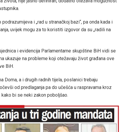
a života, nije jasno definiran, dodatno otežava mogućnost
astupnika.
 podrazumijeva i „rad u stranačkoj bazi“, pa onda kada i
ja, uvijek mogu za to koristiti izgovor da su „radili na
jednica i evidencija Parlamentarne skupštine BiH vidi se
njima ukazuje na probleme koji otežavaju život građana ove
ve BiH.
oma, a i drugih radnih tijela, poslanici trebaju
očevši od predlaganja pa do učešća u raspravama kroz
 kako bi se neki zakon poboljšao.