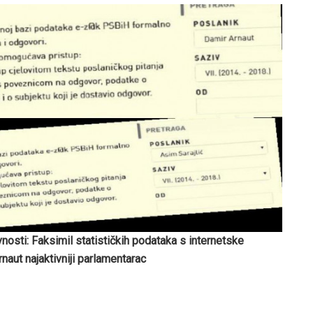
vnosti: Faksimil statističkih podataka s internetske
rnaut najaktivniji parlamentarac