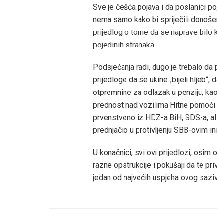
Sve je češća pojava i da poslanici po
nema samo kako bi spriječili donošen
prijedlog o tome da se naprave bilo 
pojedinih stranaka.
Podsjećanja radi, dugo je trebalo da
prijedloge da se ukine „bijeli hljeb“
otpremnine za odlazak u penziju, kao i
prednost nad vozilima Hitne pomoći i
prvenstveno iz HDZ-a BiH, SDS-a, ali
prednjačio u protivljenju SBB-ovim ini
U konačnici, svi ovi prijedlozi, osim
razne opstrukcije i pokušaji da te pr
jedan od najvećih uspjeha ovog saz