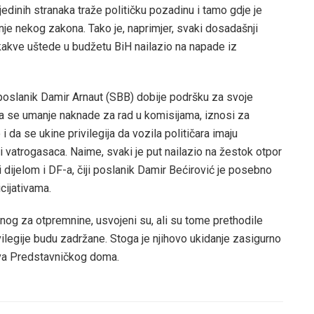
jedinih stranaka traže političku pozadinu i tamo gdje je
je nekog zakona. Tako je, naprimjer, svaki dosadašnji
kakve uštede u budžetu BiH nailazio na napade iz
 poslanik Damir Arnaut (SBB) dobije podršku za svoje
, da se umanje naknade za rad u komisijama, iznosi za
 da se ukine privilegija da vozila političara imaju
 vatrogasaca. Naime, svaki je put nailazio na žestok otpor
 dijelom i DF-a, čiji poslanik Damir Bećirović je posebno
cijativama.
 onog za otpremnine, usvojeni su, ali su tome prethodile
ivilegije budu zadržane. Stoga je njihovo ukidanje zasigurno
iva Predstavničkog doma.