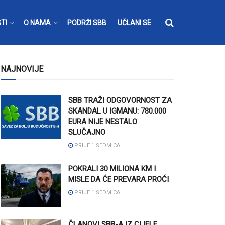
TI
O NAMA
PODRŽI SBB
UČLANI SE
NAJNOVIJE
SBB TRAŽI ODGOVORNOST ZA
SKANDAL U IGMANU: 780.000
EURA NIJE NESTALO
SLUČAJNO
PRIJE 1 SEDMICA
POKRALI 30 MILIONA KM I
MISLE DA ĆE PREVARA PROĆI
PRIJE 1 SEDMICA
ČLANOVI SBB-A IZ CIJELE