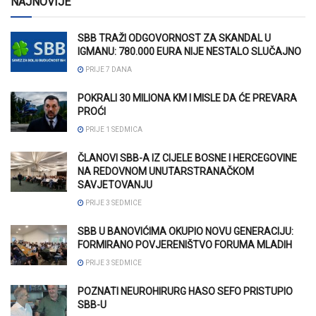
NAJNOVIJE
SBB TRAŽI ODGOVORNOST ZA SKANDAL U
IGMANU: 780.000 EURA NIJE NESTALO SLUČAJNO
PRIJE 7 DANA
POKRALI 30 MILIONA KM I MISLE DA ĆE PREVARA
PROĆI
PRIJE 1 SEDMICA
ČLANOVI SBB-A IZ CIJELE BOSNE I HERCEGOVINE
NA REDOVNOM UNUTARSTRANAČKOM
SAVJETOVANJU
PRIJE 3 SEDMICE
SBB U BANOVIĆIMA OKUPIO NOVU GENERACIJU:
FORMIRANO POVJERENIŠTVO FORUMA MLADIH
PRIJE 3 SEDMICE
POZNATI NEUROHIRURG HASO SEFO PRISTUPIO
SBB-U