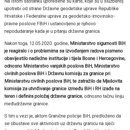
Na istom sastanku upoređene su karte, koje su u službenoj
upotrebi od strane Državne geodetske uprave Republike
Hrvatske i Federalne uprave za geodetsko-imovinsko-
pravne poslove FBiH i ustanovljeno je njihovo
nepodudaranje kada je u pitanju državna granica.
Nakon toga, 12.05.2020. godine,
Ministarstvo sigurnosti BiH
je reagiralo i o problemima sa izvođenjem radova pismeno
obavijestilo nadležne institucije i tijela Bosne i Hercegovine,
odnosno Ministarstvo vanjskih poslova BiH, Ministarstvo
civilnih poslova BiH i Državnu komisiju za granice pri
Ministarstvu civilnih poslova BiH, te zatražilo da Mješovita
komisija za utvrđivanje granice između BiH i RH izađe na
teren i definira položaj državne granice
, odnosno tačnu liniju
međudržavne granice.
S tim u vezi je, aktom Granične policije BiH, predloženo da
se obustave sve aktivnosti uz državnu granicu na sječi