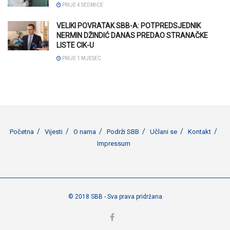
PRIJE 4 SEDMICE
VELIKI POVRATAK SBB-A: POTPREDSJEDNIK
NERMIN DŽINDIĆ DANAS PREDAO STRANAČKE
LISTE CIK-U
PRIJE 1 MJESEC
Početna
Vijesti
O nama
Podrži SBB
Učlani se
Kontakt
Impressum
© 2018 SBB - Sva prava pridržana