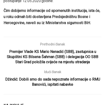
postupanje 12.05.2020.godine.
Čim dobijemo informacije od spomenutih institucija, ista će,
u roku odmah biti dostavljena Predsjedništvu Bosne i
Hercegovine, naveli su iz Ministarstva sigurnosti BiH.
Prethodni članak
Premijer Vlade KS Mario Nenadić (SBB), zastupnica u
Skupštini KS Bilsena Šahman (SBB) i delegacija OO SBB
Stari Grad položila cvijeće na mjestu stradanja
Idući članak
Džindić: Dobili smo do sada nepoznate informacije o RMU
Banovići, ispitati nabavke