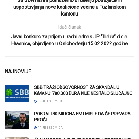
sa SDA niti im pomažemo u rušenju postojeće ili
uspostavljanju nove koalicione većine u Tuzlanskom
kantonu
Idući članak
Javni konkurs za prijem u radni odnos JP “Ilidža” d.o.o.
Hrasnica, objavljeno u Oslobođenju 15.02.2022.godine
NAJNOVIJE
SBB TRAŽI ODGOVORNOST ZA SKANDAL U
IGMANU: 780.000 EURA NIJE NESTALO SLUČAJNO
PRIJE 1 SEDMICA
POKRALI 30 MILIONA KM I MISLE DA ĆE PREVARA
PROĆI
PRIJE 1 SEDMICA