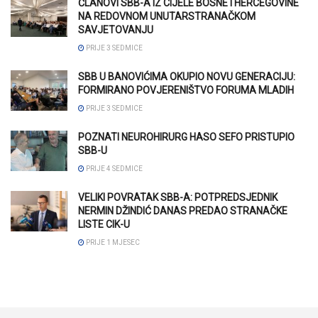
ČLANOVI SBB-A IZ CIJELE BOSNE I HERCEGOVINE
NA REDOVNOM UNUTARSTRANAČKOM
SAVJETOVANJU
PRIJE 3 SEDMICE
SBB U BANOVIĆIMA OKUPIO NOVU GENERACIJU:
FORMIRANO POVJERENIŠTVO FORUMA MLADIH
PRIJE 3 SEDMICE
POZNATI NEUROHIRURG HASO SEFO PRISTUPIO
SBB-U
PRIJE 4 SEDMICE
VELIKI POVRATAK SBB-A: POTPREDSJEDNIK
NERMIN DŽINDIĆ DANAS PREDAO STRANAČKE
LISTE CIK-U
PRIJE 1 MJESEC