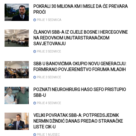
POKRALI 30 MILIONA KM I MISLE DA ĆE PREVARA
PROĆI
PRIJE 1 SEDMICA
ČLANOVI SBB-A IZ CIJELE BOSNE I HERCEGOVINE
NA REDOVNOM UNUTARSTRANAČKOM
SAVJETOVANJU
PRIJE 3 SEDMICE
SBB U BANOVIĆIMA OKUPIO NOVU GENERACIJU:
FORMIRANO POVJERENIŠTVO FORUMA MLADIH
PRIJE 3 SEDMICE
POZNATI NEUROHIRURG HASO SEFO PRISTUPIO
SBB-U
PRIJE 4 SEDMICE
VELIKI POVRATAK SBB-A: POTPREDSJEDNIK
NERMIN DŽINDIĆ DANAS PREDAO STRANAČKE
LISTE CIK-U
PRIJE 1 MJESEC