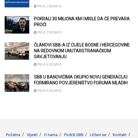
PRIJE 2 SEDMICE
POKRALI 30 MILIONA KM I MISLE DA ĆE PREVARA
PROĆI
PRIJE 2 SEDMICE
ČLANOVI SBB-A IZ CIJELE BOSNE I HERCEGOVINE
NA REDOVNOM UNUTARSTRANAČKOM
SAVJETOVANJU
PRIJE 4 SEDMICE
SBB U BANOVIĆIMA OKUPIO NOVU GENERACIJU:
FORMIRANO POVJERENIŠTVO FORUMA MLADIH
PRIJE 4 SEDMICE
Početna
Vijesti
O nama
Podrži SBB
Učlani se
Kontakt