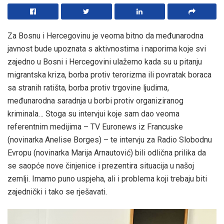
Za Bosnu i Hercegovinu je veoma bitno da međunarodna
javnost bude upoznata s aktivnostima i naporima koje svi
zajedno u Bosni i Hercegovini ulažemo kada su u pitanju
migrantska kriza, borba protiv terorizma ili povratak boraca
sa stranih ratišta, borba protiv trgovine ljudima,
međunarodna saradnja u borbi protiv organiziranog
kriminala… Stoga su intervjui koje sam dao veoma
referentnim medijima – TV Euronews iz Francuske
(novinarka Anelise Borges) – te intervju za Radio Slobodnu
Evropu (novinarka Marija Arnautović) bili odlična prilika da
se saopće nove činjenice i prezentira situacija u našoj
zemlji. Imamo puno uspjeha, ali i problema koji trebaju biti
zajednički i tako se rješavati.