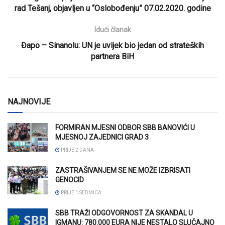
rad Tešanj, objavljen u “Oslobođenju” 07.02.2020. godine
Idući članak
Đapo – Sinanolu: UN je uvijek bio jedan od strateških
partnera BiH
NAJNOVIJE
FORMIRAN MJESNI ODBOR SBB BANOVIĆI U
MJESNOJ ZAJEDNICI GRAD 3
PRIJE 2 DANA
ZASTRAŠIVANJEM SE NE MOŽE IZBRISATI
GENOCID
PRIJE 1 SEDMICA
SBB TRAŽI ODGOVORNOST ZA SKANDAL U
IGMANU: 780.000 EURA NIJE NESTALO SLUČAJNO