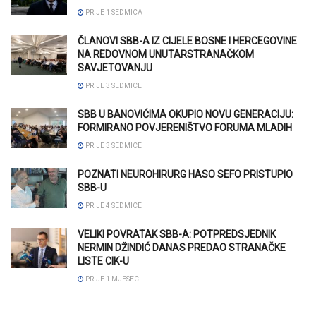
PRIJE 1 SEDMICA
ČLANOVI SBB-A IZ CIJELE BOSNE I HERCEGOVINE
NA REDOVNOM UNUTARSTRANAČKOM
SAVJETOVANJU
PRIJE 3 SEDMICE
SBB U BANOVIĆIMA OKUPIO NOVU GENERACIJU:
FORMIRANO POVJERENIŠTVO FORUMA MLADIH
PRIJE 3 SEDMICE
POZNATI NEUROHIRURG HASO SEFO PRISTUPIO
SBB-U
PRIJE 4 SEDMICE
VELIKI POVRATAK SBB-A: POTPREDSJEDNIK
NERMIN DŽINDIĆ DANAS PREDAO STRANAČKE
LISTE CIK-U
PRIJE 1 MJESEC