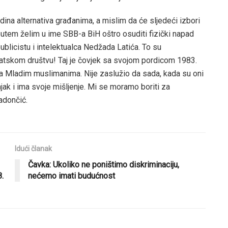
ina alternativa građanima, a mislim da će sljedeći izbori
 putem želim u ime SBB-a BiH oštro osuditi fizički napad
blicistu i intelektualca Nedžada Latića. To su
tskom društvu! Taj je čovjek sa svojom pordicom 1983.
a Mladim muslimanima. Nije zaslužio da sada, kada su oni
njak i ima svoje mišljenje. Mi se moramo boriti za
adončić.
Idući članak
Čavka: Ukoliko ne poništimo diskriminaciju,
8.
nećemo imati budućnost