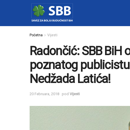
Početna
Vijesti
Radončić: SBB BiH 
poznatog publicistu 
Nedžada Latića!
20 Februara, 2018
pod
Vijesti