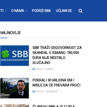
TI
O NAMA
PODRŽI SBB
UČLANI SE
NAJNOVIJE
SBB TRAŽI ODGOVORNOST ZA
SKANDAL U IGMANU: 780.000
EURA NIJE NESTALO
SLUČAJNO
PRIJE 7 DANA
POKRALI 30 MILIONA KM I
MISLE DA ĆE PREVARA PROĆI
PRIJE 1 SEDMICA
ČLANOVI SBB-A IZ CIJELE