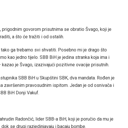
, prigodnim govorom prisutnima se obratio Švago, koji je
iti, a što će tražiti i od ostalih.
 tako ga trebamo svi shvatiti. Posebno mi je drago što
mo kao jedno tijelo. SBB BiH je jedina stranka koja ima i
 – kazao je Švago, izazivajući pozitivne ovacije prisutnih.
zastupnika SBB BiH u Skupštini SBK, dva mandata. Rođen je
 sa završenim pravosudnim ispitom. Jedan je od osnivača i
BB BiH Donji Vakuf.
ahrudin Radončić, lider SBB-a BiH, koji je poručio da mu je
 dok se drugi razjedinjavaju i bacaju bombe.