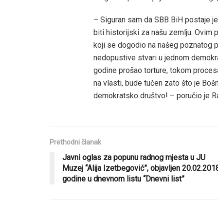
– Siguran sam da SBB BiH postaje jed
biti historijski za našu zemlju. Ovim
koji se dogodio na našeg poznatog pu
nedopustive stvari u jednom demokra
godine prošao torture, tokom proces
na vlasti, bude tučen zato što je Boš
demokratsko društvo! – poručio je R
Prethodni članak
Javni oglas za popunu radnog mjesta u JU
Muzej “Alija Izetbegović”, objavljen 20.02.201
godine u dnevnom listu “Dnevni list”