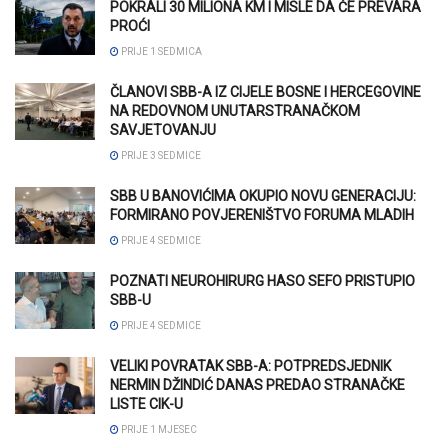
POKRALI 30 MILIONA KM I MISLE DA ĆE PREVARA
PROĆI
PRIJE 1 SEDMICA
ČLANOVI SBB-A IZ CIJELE BOSNE I HERCEGOVINE
NA REDOVNOM UNUTARSTRANAČKOM
SAVJETOVANJU
PRIJE 3 SEDMICE
SBB U BANOVIĆIMA OKUPIO NOVU GENERACIJU:
FORMIRANO POVJERENIŠTVO FORUMA MLADIH
PRIJE 4 SEDMICE
POZNATI NEUROHIRURG HASO SEFO PRISTUPIO
SBB-U
PRIJE 4 SEDMICE
VELIKI POVRATAK SBB-A: POTPREDSJEDNIK
NERMIN DŽINDIĆ DANAS PREDAO STRANAČKE
LISTE CIK-U
PRIJE 1 MJESEC