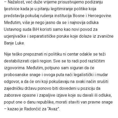
– Nažalost, već duže vrijeme prisustvujemo podizanju
ljestvice kada je u pitanju legitimiranje politike koja
predstavlja pokušaj rušenja institucija Bosne i Hercegovine.
Međutim, više je nego jasno da se i najnovija odluka
Ustavnog suda BiH koristi samo kao novi povod za
ucjenjivačke i separatističke poruke koje dolaze iz zvanične
Banje Luke.
Nije teško prepoznati ni politiku ni centar odakle se teži
destabilizirati cijeli region. Sve se to radi pod različitim
izgovorima. Međutim, potpuno sam siguran da će
probosanske snage i ovoga puta naći legalistički i mudar
odgovor, a da će oni koji pokušavaju na svaki način srušiti
zajedničku državu ponovo biti dovedeni u poziciju da
zaborave opasne i zapaljive izjave koje su davali ili odluke,
poput one o danu republike, morati staviti van pravne snage
– kazao je Radončić za “Avaz”.