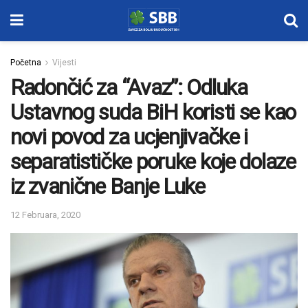
Početna
Vijesti
Radončić za “Avaz”: Odluka
Ustavnog suda BiH koristi se kao
novi povod za ucjenjivačke i
separatističke poruke koje dolaze
iz zvanične Banje Luke
12 Februara, 2020