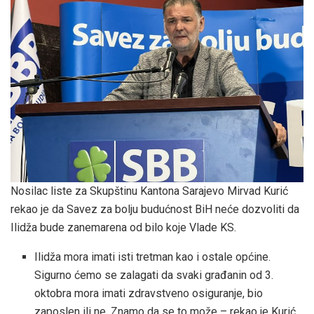
Nosilac liste za Skupštinu Kantona Sarajevo Mirvad Kurić
rekao je da Savez za bolju budućnost BiH neće dozvoliti da
Ilidža bude zanemarena od bilo koje Vlade KS.
Ilidža mora imati isti tretman kao i ostale općine.
Sigurno ćemo se zalagati da svaki građanin od 3.
oktobra mora imati zdravstveno osiguranje, bio
zaposlen ili ne. Znamo da se to može – rekao je Kurić.