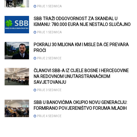
PRIJE 1 SEDMICA
SBB TRAŽI ODGOVORNOST ZA SKANDAL U
IGMANU: 780.000 EURA NIJE NESTALO SLUČAJNO
PRIJE 1 SEDMICA
POKRALI 30 MILIONA KM I MISLE DA ĆE PREVARA
PROĆI
PRIJE 2 SEDMICE
ČLANOVI SBB-A IZ CIJELE BOSNE I HERCEGOVINE
NA REDOVNOM UNUTARSTRANAČKOM
SAVJETOVANJU
PRIJE 3 SEDMICE
SBB U BANOVIĆIMA OKUPIO NOVU GENERACIJU:
FORMIRANO POVJERENIŠTVO FORUMA MLADIH
PRIJE 4 SEDMICE