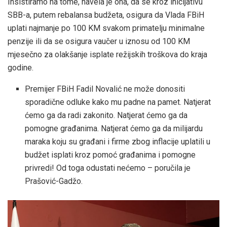
Insistiramo na tome, navela je ona, da se kroz inicijativu
SBB-a, putem rebalansa budžeta, osigura da Vlada FBiH
uplati najmanje po 100 KM svakom primatelju minimalne
penzije ili da se osigura vaučer u iznosu od 100 KM
mjesečno za olakšanje isplate režijskih troškova do kraja
godine.
Premijer FBiH Fadil Novalić ne može donositi
sporadične odluke kako mu padne na pamet. Natjerat
ćemo ga da radi zakonito. Natjerat ćemo ga da
pomogne građanima. Natjerat ćemo ga da milijardu
maraka koju su građani i firme zbog inflacije uplatili u
budžet isplati kroz pomoć građanima i pomogne
privredi! Od toga odustati nećemo – poručila je
Prašović-Gadžo.