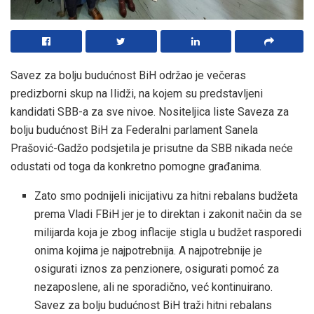
Savez za bolju budućnost BiH održao je večeras
predizborni skup na Ilidži, na kojem su predstavljeni
kandidati SBB-a za sve nivoe. Nositeljica liste Saveza za
bolju budućnost BiH za Federalni parlament Sanela
Prašović-Gadžo podsjetila je prisutne da SBB nikada neće
odustati od toga da konkretno pomogne građanima.
Zato smo podnijeli inicijativu za hitni rebalans budžeta
prema Vladi FBiH jer je to direktan i zakonit način da se
milijarda koja je zbog inflacije stigla u budžet rasporedi
onima kojima je najpotrebnija. A najpotrebnije je
osigurati iznos za penzionere, osigurati pomoć za
nezaposlene, ali ne sporadično, već kontinuirano.
Savez za bolju budućnost BiH traži hitni rebalans