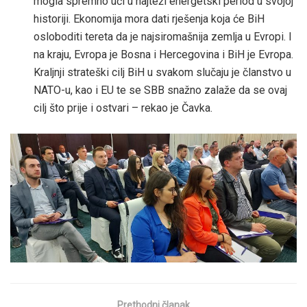
mogla spremno ući u najteži energetski period u svojoj
historiji. Ekonomija mora dati rješenja koja će BiH
osloboditi tereta da je najsiromašnija zemlja u Evropi. I
na kraju, Evropa je Bosna i Hercegovina i BiH je Evropa.
Kraljnji strateški cilj BiH u svakom slučaju je članstvo u
NATO-u, kao i EU te se SBB snažno zalaže da se ovaj
cilj što prije i ostvari – rekao je Čavka.
Prethodni članak