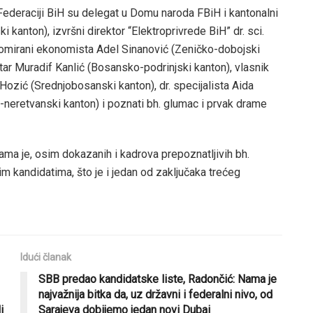
 Federaciji BiH su delegat u Domu naroda FBiH i kantonalni
anton), izvršni direktor “Elektroprivrede BiH” dr. sci.
plomirani ekonomista Adel Sinanović (Zeničko-dobojski
tar Muradif Kanlić (Bosansko-podrinjski kanton), vlasnik
 Hozić (Srednjobosanski kanton), dr. specijalista Aida
eretvanski kanton) i poznati bh. glumac i prvak drame
ama je, osim dokazanih i kadrova prepoznatljivih bh.
nim kandidatima, što je i jedan od zaključaka trećeg
Idući članak
SBB predao kandidatske liste, Radončić: Nama je
najvažnija bitka da, uz državni i federalni nivo, od
i
Sarajeva dobijemo jedan novi Dubai