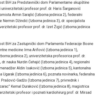
nost BiH za Predstavnički dom Parlamentarne skupštine
i univerzitetski profesor prof. dr. Haris Šarganović
omista Armin Sarajlić (Izborna jedinica 2), federalni
je Nermin Džindić (Izborna jedinica 3), dr. specijalista
verzitetski profesor prof. dr. Izet Žigić (Izborna jedinica
nost BiH za Zastupnički dom Parlamenta Federacije Bosne
entne medicine Irma Arifović (Izborna jedinica 1),
borna jedinica 2), univerzitetska profesorica prof. dr.
 dr. nauka Nurdin Ćehajić (Izborna jedinica 4), regionalni
 menadžer Aldin Isaković (Izborna jedinica 5), kantonalna
a Ugarak (Izborna jedinica 6), poznata novinarka, federalna
Prašović-Gadžo (Izborna jedinica 7), privrednik i
arac” Kemal Duraković (Izborna jedinica 8), magistrica
erzitetski profesor i poznati kardiohirurg prof. dr. Mirsad