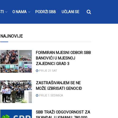
TI
O NAMA
PODRŽI SBB
UČLANI SE
NAJNOVIJE
FORMIRAN MJESNI ODBOR SBB
BANOVIĆI U MJESNOJ
ZAJEDNICI GRAD 3
PRIJE 21 SAT
ZASTRAŠIVANJEM SE NE
MOŽE IZBRISATI GENOCID
PRIJE 1 SEDMICA
SBB TRAŽI ODGOVORNOST ZA
SKANDAL U IGMANU: 780.000