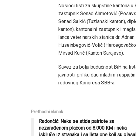
Nosioci listi za skupštine kantona u
zastupnik Senad Ahmetović (Posavski k
Senad Salkić (Tuzlanski kanton), di
kanton), kantonalni zastupnik i magis
lanca veterinarskih stanica dr. Adnan
Huseinbegović-Volić (Hercegovačko-n
Mirvad Kurić (Kanton Sarajevo).
Savez za bolju budućnost BiH na list
javnosti, priliku dao mladim i uspješ
redovnog Kongresa SBB-a.
Prethodni članak
Radončić: Neka se stide patriote sa
nezarađenom plaćom od 8.000 KM i neka
isključe iz stranaka i sa lista one koji su glasal