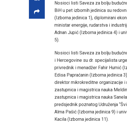
Nosioci listi Saveza za bolju buduć
BiH u pet izbornih jedinica su redovn
(Izborna jedinica 1), diplomirani ekon
ministar energije, rudarstva i industri
Adnan Jupić (Izborna jedinica 4) i uni
5).
Nosioci listi Saveza za bolju buduć
i Hercegovine su dr. specijalista urg
privrednik i menadžer Fahir Humić (Iz
Edisa Papraćanin (Izborna jedinica 3),
direktor mikrokreditne organizacije i
zastupnica i magistrica nauka Meldin
zastupnica i magistrica nauka Sanela 
predsjednik poznatog Udruženja “Švic
Alma Pašić (Izborna jedinica 9) i univ
Kacila (Izborna jedinica 11).