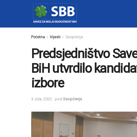
Početna
Vijesti
Saopćenja
Predsjedništvo Save
BiH utvrdilo kandida
izbore
3 Jula, 2022
pod
Saopćenja