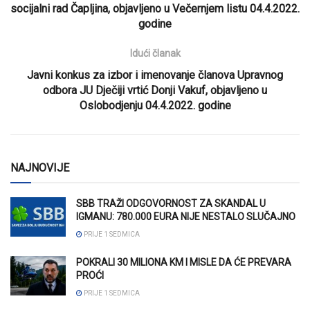
socijalni rad Čapljina, objavljeno u Večernjem listu 04.4.2022.
godine
Idući članak
Javni konkus za izbor i imenovanje članova Upravnog
odbora JU Dječiji vrtić Donji Vakuf, objavljeno u
Oslobodjenju 04.4.2022. godine
NAJNOVIJE
SBB TRAŽI ODGOVORNOST ZA SKANDAL U
IGMANU: 780.000 EURA NIJE NESTALO SLUČAJNO
PRIJE 1 SEDMICA
POKRALI 30 MILIONA KM I MISLE DA ĆE PREVARA
PROĆI
PRIJE 1 SEDMICA