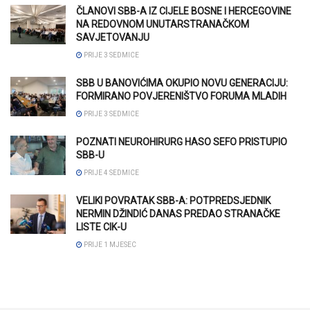
ČLANOVI SBB-A IZ CIJELE BOSNE I HERCEGOVINE
NA REDOVNOM UNUTARSTRANAČKOM
SAVJETOVANJU
PRIJE 3 SEDMICE
SBB U BANOVIĆIMA OKUPIO NOVU GENERACIJU:
FORMIRANO POVJERENIŠTVO FORUMA MLADIH
PRIJE 3 SEDMICE
POZNATI NEUROHIRURG HASO SEFO PRISTUPIO
SBB-U
PRIJE 4 SEDMICE
VELIKI POVRATAK SBB-A: POTPREDSJEDNIK
NERMIN DŽINDIĆ DANAS PREDAO STRANAČKE
LISTE CIK-U
PRIJE 1 MJESEC