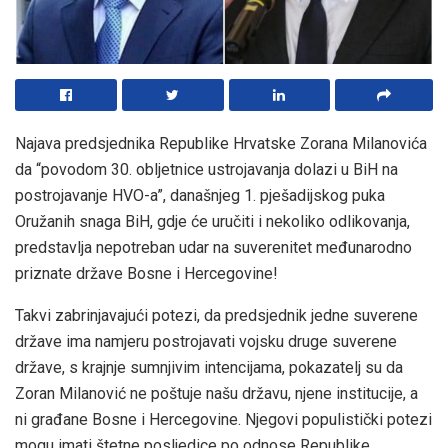
Najava predsjednika Republike Hrvatske Zorana Milanovića
da “povodom 30. obljetnice ustrojavanja dolazi u BiH na
postrojavanje HVO-a”, današnjeg 1. pješadijskog puka
Oružanih snaga BiH, gdje će uručiti i nekoliko odlikovanja,
predstavlja nepotreban udar na suverenitet međunarodno
priznate države Bosne i Hercegovine!
Takvi zabrinjavajući potezi, da predsjednik jedne suverene
države ima namjeru postrojavati vojsku druge suverene
države, s krajnje sumnjivim intencijama, pokazatelj su da
Zoran Milanović ne poštuje našu državu, njene institucije, a
ni građane Bosne i Hercegovine. Njegovi populistički potezi
mogu imati štetne posljedice po odnose Republike