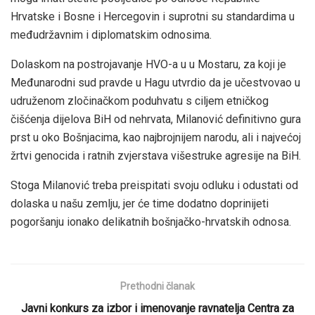
Hrvatske i Bosne i Hercegovin i suprotni su standardima u
međudržavnim i diplomatskim odnosima.
Dolaskom na postrojavanje HVO-a u u Mostaru, za koji je
Međunarodni sud pravde u Hagu utvrdio da je učestvovao u
udruženom zločinačkom poduhvatu s ciljem etničkog
čišćenja dijelova BiH od nehrvata, Milanović definitivno gura
prst u oko Bošnjacima, kao najbrojnijem narodu, ali i najvećoj
žrtvi genocida i ratnih zvjerstava višestruke agresije na BiH.
Stoga Milanović treba preispitati svoju odluku i odustati od
dolaska u našu zemlju, jer će time dodatno doprinijeti
pogoršanju ionako delikatnih bošnjačko-hrvatskih odnosa.
Prethodni članak
Javni konkurs za izbor i imenovanje ravnatelja Centra za