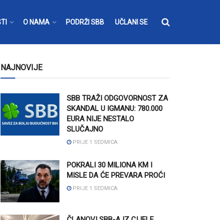
TI
O NAMA
PODRŽI SBB
UČLANI SE
NAJNOVIJE
SBB TRAŽI ODGOVORNOST ZA
SKANDAL U IGMANU: 780.000
EURA NIJE NESTALO
SLUČAJNO
PRIJE 1 SEDMICA
POKRALI 30 MILIONA KM I
MISLE DA ĆE PREVARA PROĆI
PRIJE 1 SEDMICA
ČLANOVI SBB-A IZ CIJELE