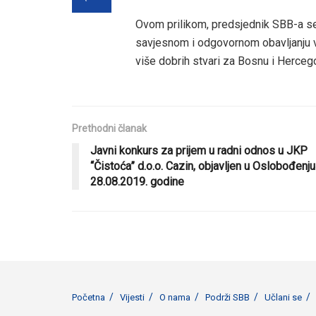
Ovom prilikom, predsjednik SBB-a s
savjesnom i odgovornom obavljanju v
više dobrih stvari za Bosnu i Herceg
Prethodni članak
Javni konkurs za prijem u radni odnos u JKP
“Čistoća” d.o.o. Cazin, objavljen u Oslobođenju
28.08.2019. godine
Početna
Vijesti
O nama
Podrži SBB
Učlani se