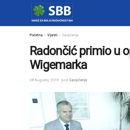
Početna
Vijesti
Saopćenja
Radončić primio u o
Wigemarka
28 Augusta, 2019
pod
Saopćenja