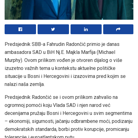
Predsjednik SBB-a Fahrudin Radončić primio je danas
ambasadora SAD u BiH Nj.E. Majkla Marfija (Michael
Murphy). Ovom prilikom vođen je otvoren dijalog o više
izuzetno važnih tema u kontekstu aktuelne političke
situacije u Bosni i Hercegovini i izazovima pred kojim se
nalazi naša zemlja.
Predsjednik Radončić se i ovom prilikom zahvalio na
ogromnoj pomoći koju Vlada SAD i njen narod već
decenijama pružaju Bosni i Hercegovini u svim segmentima
– ekonomiji, sigurnosti, jačanju odbrambene moći, podizanju
demokratskih standarda, borbi protiv korupcije, promicanju
tolerancije i euroatlantskom putu.