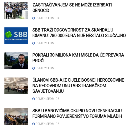
ZASTRAŠIVANJEM SE NE MOŽE IZBRISATI
GENOCID
PRIJE 1 SEDMICA
SBB TRAŽI ODGOVORNOST ZA SKANDAL U
IGMANU: 780.000 EURA NIJE NESTALO SLUČAJNO
PRIJE 2 SEDMICE
POKRALI 30 MILIONA KM I MISLE DA ĆE PREVARA
PROĆI
PRIJE 2 SEDMICE
ČLANOVI SBB-A IZ CIJELE BOSNE I HERCEGOVINE
NA REDOVNOM UNUTARSTRANAČKOM
SAVJETOVANJU
PRIJE 4 SEDMICE
SBB U BANOVIĆIMA OKUPIO NOVU GENERACIJU:
FORMIRANO POVJERENIŠTVO FORUMA MLADIH
PRIJE 4 SEDMICE