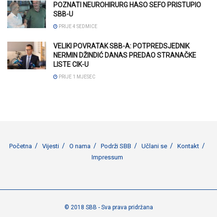
POZNATI NEUROHIRURG HASO SEFO PRISTUPIO
SBB-U
PRIJE 4 SEDMICE
VELIKI POVRATAK SBB-A: POTPREDSJEDNIK
NERMIN DŽINDIĆ DANAS PREDAO STRANAČKE
LISTE CIK-U
PRIJE 1 MJESEC
Početna
Vijesti
O nama
Podrži SBB
Učlani se
Kontakt
Impressum
© 2018 SBB - Sva prava pridržana