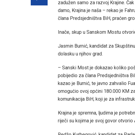
zadužen samo za razvoj Krajine. Čak 
damo, Krajina je naša – rekao je Fah
člana Predsjedništva BiH, praćen g
Inače, skup u Sanskom Mostu otvori
Jasmin Burnić, kandidat za Skupštin
dolasku u njihov grad.
– Sanski Most je dokazao koliko pošt
pobijedio za člana Predsjedništva Bi
kazao je Burnić, te javno zahvalio Fu
omogućio ovoj općini 180.000 KM za p
komunikacija BiH, koji je za infrastr
Krajina je spremna, ljudima je potrebn
riječi su kojima je svoj govor otvorio
Redžo Kurbegović, kandidat za Parlame