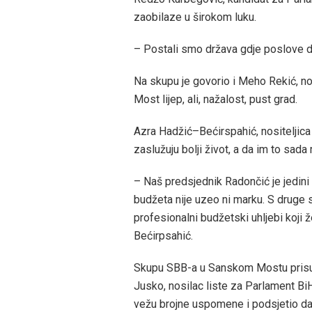
zaobilaze u širokom luku.
– Postali smo država gdje poslove d
Na skupu je govorio i Meho Rekić, nos
Most lijep, ali, nažalost, pust grad.
Azra Hadžić–Bećirspahić, nositeljica 
zaslužuju bolji život, a da im to sa
– Naš predsjednik Radončić je jedini 
budžeta nije uzeo ni marku. S druge
profesionalni budžetski uhljebi koji 
Bećirpsahić.
Skupu SBB-a u Sanskom Mostu prisust
Jusko, nosilac liste za Parlament Bi
vežu brojne uspomene i podsjetio da