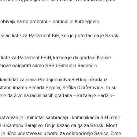
obivaju samo probrani – poručio je Kurbegović.
ilac liste za Parlament BiH, koji je potcrtao da je Sanski
liste za Parlament FBiH, kazala je da građani Krajine
da može osigurati samo SBB i Fahrudin Radončić.
kandidat za člana Predsjedništva BiH koji nikada iz
 strane imamo Senada Šepića, Šefika Džaferovića. To su
žele da žive na račun naših građana – kazala je Hadžić–
vovao je i ministar saobraćaja i komunikacija BiH Ismir
H u Kantonu Sarajevo. On je kazao da ga za Sanski Most
 je lično učestvovao u borbi za oslobođenje Sanice, čime