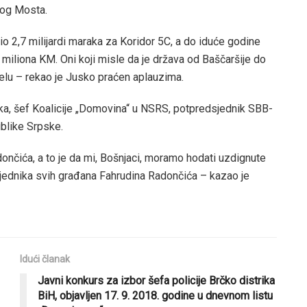
kog Mosta.
 2,7 milijardi maraka za Koridor 5C, a do iduće godine
 miliona KM. Oni koji misle da je država od Baščaršije do
elu – rekao je Jusko praćen aplauzima.
a, šef Koalicije „Domovina“ u NSRS, potpredsjednik SBB-
blike Srpske.
ončića, a to je da mi, Bošnjaci, moramo hodati uzdignute
sjednika svih građana Fahrudina Radončića – kazao je
Idući članak
Javni konkurs za izbor šefa policije Brčko distrika
BiH, objavljen 17. 9. 2018. godine u dnevnom listu