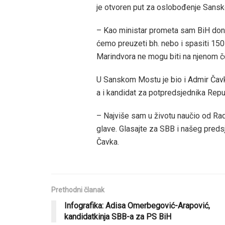
je otvoren put za oslobođenje Sans
– Kao ministar prometa sam BiH donio
ćemo preuzeti bh. nebo i spasiti 150
Marindvora ne mogu biti na njenom č
U Sanskom Mostu je bio i Admir Čavk
a i kandidat za potpredsjednika Repu
– Najviše sam u životu naučio od Rad
glave. Glasajte za SBB i našeg pred
Čavka.
Prethodni članak
Infografika: Adisa Omerbegović-Arapović,
kandidatkinja SBB-a za PS BiH