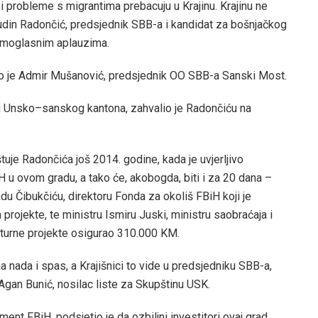
i probleme s migrantima prebacuju u Krajinu. Krajinu ne
rudin Radončić, predsjednik SBB-a i kandidat za bošnjačkog
romoglasnim aplauzima.
o je Admir Mušanović, predsjednik OO SBB-a Sanski Most.
u Unsko–sanskog kantona, zahvalio je Radončiću na
uje Radončića još 2014. godine, kada je uvjerljivo
H u ovom gradu, a tako će, akobogda, biti i za 20 dana –
adu Čibukčiću, direktoru Fonda za okoliš FBiH koji je
rojekte, te ministru Ismiru Juski, ministru saobraćaja i
ukturne projekte osigurao 310.000 KM.
a nada i spas, a Krajišnici to vide u predsjedniku SBB-a,
 Agan Bunić, nosilac liste za Skupštinu USK.
nt FBiH, podsjetio je da ozbiljni investitori ovaj grad