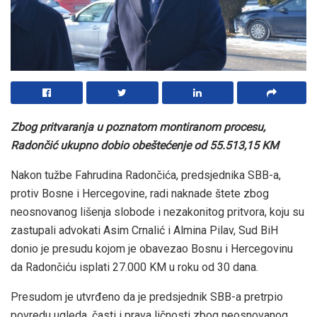
Zbog pritvaranja u poznatom montiranom procesu,
Radončić ukupno dobio obeštećenje od 55.513,15 KM
Nakon tužbe Fahrudina Radončića, predsjednika SBB-a,
protiv Bosne i Hercegovine, radi naknade štete zbog
neosnovanog lišenja slobode i nezakonitog pritvora, koju su
zastupali advokati Asim Crnalić i Almina Pilav, Sud BiH
donio je presudu kojom je obavezao Bosnu i Hercegovinu
da Radončiću isplati 27.000 KM u roku od 30 dana.
Presudom je utvrđeno da je predsjednik SBB-a pretrpio
povredu ugleda, časti i prava ličnosti zbog neosnovanog