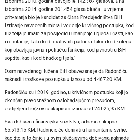
izborima 2010. godine osvojio je 142.387 glasova, a na
izborima 2014. godine 201.454 glasa birača i u vrijeme
pritvaranja bio je kandidat za člana Predsjedništva BiH.
Izricanje navedenih mjera i vođenje krivičnog postupka, kod
tužitelja je imalo za posljedicu umanjenje ugleda i časti, kao
i reputacije, kako kod poslovnih partnera, tako i kod kolega
koji obavljaju javnu i političku funkciju, kod javnosti u BiH
uopšte, kao i kod biračkog tijela.“
Osim navedenog, tužena BiH obavezana je da Radončiću
naknadi i troškove postupka u iznosu od 4.487,20 KM.
Radončiću su i 2019. godine, u krivičnom postupku koji je
okončan pravosnažnom oslobađajućom presudom,
dodijeljeni troškovi u ukupnom iznosu od 24.025,95 KM.
Sva dobivena finansijska sredstva, odnosno ukupno
55.513,15 KM, Radončić će donirati u humanitarne svrhe,
kao što je to činio i u svim slučajevima dobivanja naknade