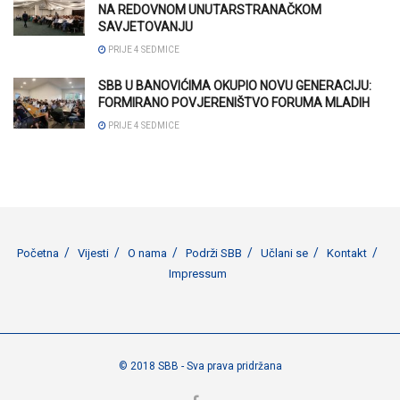
NA REDOVNOM UNUTARSTRANAČKOM
SAVJETOVANJU
PRIJE 4 SEDMICE
SBB U BANOVIĆIMA OKUPIO NOVU GENERACIJU:
FORMIRANO POVJERENIŠTVO FORUMA MLADIH
PRIJE 4 SEDMICE
Početna
Vijesti
O nama
Podrži SBB
Učlani se
Kontakt
Impressum
© 2018 SBB - Sva prava pridržana