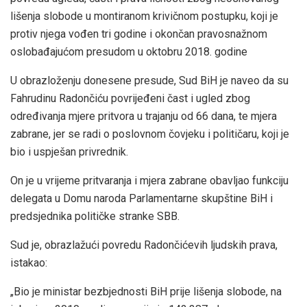
lišenja slobode u montiranom krivičnom postupku, koji je
protiv njega vođen tri godine i okončan pravosnažnom
oslobađajućom presudom u oktobru 2018. godine
U obrazloženju donesene presude, Sud BiH je naveo da su
Fahrudinu Radončiću povrijeđeni čast i ugled zbog
određivanja mjere pritvora u trajanju od 66 dana, te mjera
zabrane, jer se radi o poslovnom čovjeku i političaru, koji je
bio i uspješan privrednik.
On je u vrijeme pritvaranja i mjera zabrane obavljao funkciju
delegata u Domu naroda Parlamentarne skupštine BiH i
predsjednika političke stranke SBB.
Sud je, obrazlažući povredu Radončićevih ljudskih prava,
istakao:
„Bio je ministar bezbjednosti BiH prije lišenja slobode, na