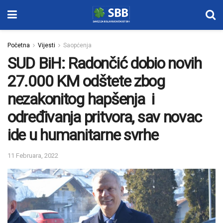
Početna
Vijesti
Saopćenja
SUD BiH: Radončić dobio novih
27.000 KM odštete zbog
nezakonitog hapšenja i
određivanja pritvora, sav novac
ide u humanitarne svrhe
11 Februara, 2022