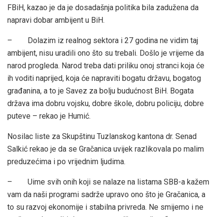
FBiH, kazao je da je dosadašnja politika bila zadužena da
napravi dobar ambijent u BiH.
– Dolazim iz realnog sektora i 27 godina ne vidim taj
ambijent, nisu uradili ono što su trebali. Došlo je vrijeme da
narod progleda. Narod treba dati priliku onoj stranci koja će
ih voditi naprijed, koja će napraviti bogatu državu, bogatog
građanina, a to je Savez za bolju budućnost BiH. Bogata
država ima dobru vojsku, dobre škole, dobru policiju, dobre
puteve – rekao je Humić.
Nosilac liste za Skupštinu Tuzlanskog kantona dr. Senad
Salkić rekao je da se Gračanica uvijek razlikovala po malim
preduzećima i po vrijednim ljudima.
– Uime svih onih koji se nalaze na listama SBB-a kažem
vam da naši programi sadrže upravo ono što je Gračanica, a
to su razvoj ekonomije i stabilna privreda. Ne smijemo i ne