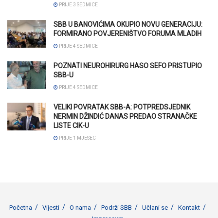
PRIJE 3 SEDMICE
SBB U BANOVIĆIMA OKUPIO NOVU GENERACIJU:
FORMIRANO POVJERENIŠTVO FORUMA MLADIH
PRIJE 4 SEDMICE
POZNATI NEUROHIRURG HASO SEFO PRISTUPIO
SBB-U
PRIJE 4 SEDMICE
VELIKI POVRATAK SBB-A: POTPREDSJEDNIK
NERMIN DŽINDIĆ DANAS PREDAO STRANAČKE
LISTE CIK-U
PRIJE 1 MJESEC
Početna
Vijesti
O nama
Podrži SBB
Učlani se
Kontakt