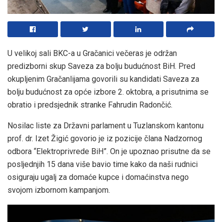
U velikoj sali BKC-a u Gračanici večeras je održan
predizborni skup Saveza za bolju budućnost BiH. Pred
okupljenim Gračanlijama govorili su kandidati Saveza za
bolju budućnost za opće izbore 2. oktobra, a prisutnima se
obratio i predsjednik stranke Fahrudin Radončić.
Nosilac liste za Državni parlament u Tuzlanskom kantonu
prof. dr. Izet Žigić govorio je iz pozicije člana Nadzornog
odbora “Elektroprivrede BiH”. On je upoznao prisutne da se
posljednjih 15 dana više bavio time kako da naši rudnici
osiguraju ugalj za domaće kupce i domaćinstva nego
svojom izbornom kampanjom.