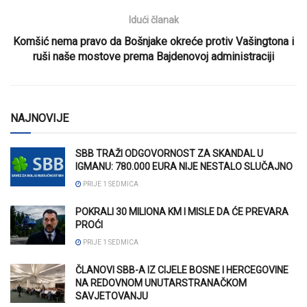
Idući članak
Komšić nema pravo da Bošnjake okreće protiv Vašingtona i
ruši naše mostove prema Bajdenovoj administraciji
NAJNOVIJE
SBB TRAŽI ODGOVORNOST ZA SKANDAL U
IGMANU: 780.000 EURA NIJE NESTALO SLUČAJNO
PRIJE 1 SEDMICA
POKRALI 30 MILIONA KM I MISLE DA ĆE PREVARA
PROĆI
PRIJE 1 SEDMICA
ČLANOVI SBB-A IZ CIJELE BOSNE I HERCEGOVINE
NA REDOVNOM UNUTARSTRANAČKOM
SAVJETOVANJU