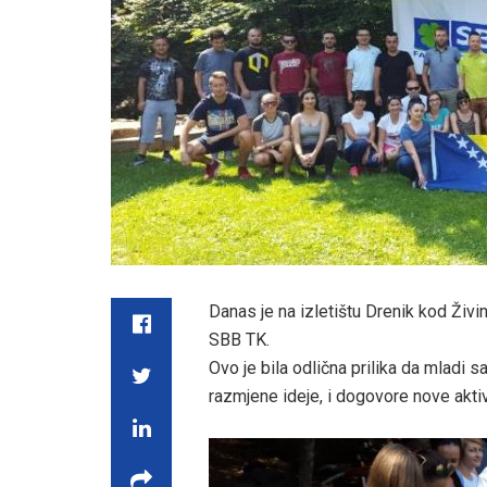
Danas je na izletištu Drenik kod Ži
SBB TK.
Ovo je bila odlična
prilika da mladi s
razmjene ideje, i dogovore nove aktiv