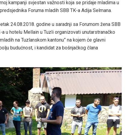
ornoj kampanji svjestan važnosti koja se pridaje mladima u
u predsjednika Foruma mladih SBB TK-a Adija Selmana.
petak 24.08.2018. godine u saradnji sa Forumom žena SBB
 u hotelu Mellain u Tuzli organizovati unutarstranačko
i mladih na Tuzlanskom kantonu” na kojem će glavni
bolju budućnost, i kandidat za bošnjačkog člana