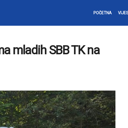
POČETNA
VIJES
ma mladih SBB TK na