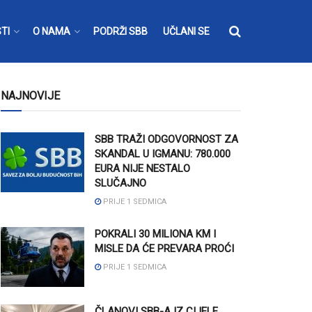
TI
O NAMA
PODRŽI SBB
UČLANI SE
NAJNOVIJE
SBB TRAŽI ODGOVORNOST ZA
SKANDAL U IGMANU: 780.000
EURA NIJE NESTALO
SLUČAJNO
PRIJE 1 SEDMICA
POKRALI 30 MILIONA KM I
MISLE DA ĆE PREVARA PROĆI
PRIJE 1 SEDMICA
ČLANOVI SBB-A IZ CIJELE