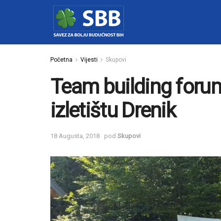
Početna
Vijesti
Skupovi
Team building foru
izletištu Drenik
18 Augusta, 2018
pod
Skupovi