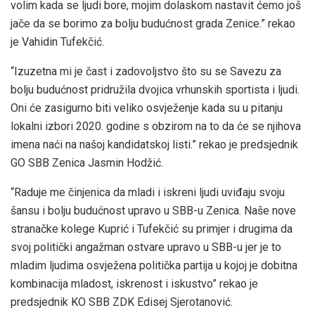
volim kada se ljudi bore, mojim dolaskom nastavit ćemo još
jače da se borimo za bolju budućnost grada Zenice.” rekao
je Vahidin Tufekčić.
“Izuzetna mi je čast i zadovoljstvo što su se Savezu za
bolju budućnost pridružila dvojica vrhunskih sportista i ljudi.
Oni će zasigurno biti veliko osvježenje kada su u pitanju
lokalni izbori 2020. godine s obzirom na to da će se njihova
imena naći na našoj kandidatskoj listi.” rekao je predsjednik
GO SBB Zenica Jasmin Hodžić.
“Raduje me činjenica da mladi i iskreni ljudi uviđaju svoju
šansu i bolju budućnost upravo u SBB-u Zenica. Naše nove
stranačke kolege Kuprić i Tufekčić su primjer i drugima da
svoj politički angažman ostvare upravo u SBB-u jer je to
mladim ljudima osvježena politička partija u kojoj je dobitna
kombinacija mladost, iskrenost i iskustvo” rekao je
predsjednik KO SBB ZDK Edisej Sjerotanović.