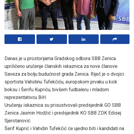
Danas je u prostorijama Gradskog odbora SBB Zenica
upriličeno uručenje članskih iskaznica za nove članove
Saveza za bolju budućnost grada Zenica. Riječ je o dvojici
sportista Vahidinu Tufekčiću, europskom prvaku u kick
boksu i Šerifu Kupriću, bivšem fudbaleru i mladom
reprezentativcu BiH.
Uručenju iskaznica su prisustvovali predsjednik GO SBB
Zenica Jasmin Hodžić i predsjednik KO SBB ZDK Edisej
Sjerotanović.
Šerif Kuprić i Vahidin Tufekčić će ujedno biti i kandidati na