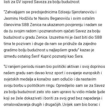
listi za GV ispred Saveza za bolju budućnost.
“Zahvaljujem se predsjednicima Ediseju Sjerotanoviću i
Jasminu Hodžiću te Nasiru Beganoviću i svim ostalim
članovima SBB Zenica na ukazanom povjerenju i nadam se
da ću svojim radom i poznanstvom ojačati Savez za bolju
budućnost u gradu Zenica. Izuzetna mi je čast biti dio SBB
tima te pozivam i druge da nam se pridruže da zajedno
gradimo bolju budućnost u najljepšem gradu” kazao je
između ostalog Šerif Kuprić poznatiji kao Šera.
“U ranijem periodu nisam bio politički aktivan i svoj doprinos
našem gradu sam davao kroz sport i osvajanje europskih i
svjetskih medalja a konačno sam odlučio i da nastavim
svoju borbu u političkom ringu. Opredijelio sam se za Savez
za bolju budućnost zato sto sam upravo tu vidio mlade ljude
koji se žele dokazivati i boriti za svoj grad bez napadanja i
omalovažavanja drugih i drugačijih. Uvijek sam bio borac i