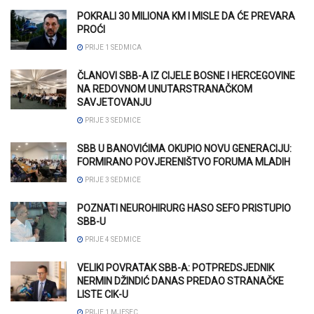
POKRALI 30 MILIONA KM I MISLE DA ĆE PREVARA
PROĆI
PRIJE 1 SEDMICA
ČLANOVI SBB-A IZ CIJELE BOSNE I HERCEGOVINE
NA REDOVNOM UNUTARSTRANAČKOM
SAVJETOVANJU
PRIJE 3 SEDMICE
SBB U BANOVIĆIMA OKUPIO NOVU GENERACIJU:
FORMIRANO POVJERENIŠTVO FORUMA MLADIH
PRIJE 3 SEDMICE
POZNATI NEUROHIRURG HASO SEFO PRISTUPIO
SBB-U
PRIJE 4 SEDMICE
VELIKI POVRATAK SBB-A: POTPREDSJEDNIK
NERMIN DŽINDIĆ DANAS PREDAO STRANAČKE
LISTE CIK-U
PRIJE 1 MJESEC