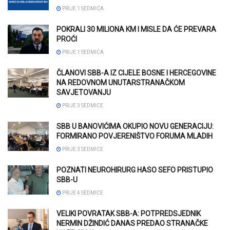
PRIJE 1 SEDMICA
POKRALI 30 MILIONA KM I MISLE DA ĆE PREVARA
PROĆI
PRIJE 1 SEDMICA
ČLANOVI SBB-A IZ CIJELE BOSNE I HERCEGOVINE
NA REDOVNOM UNUTARSTRANAČKOM
SAVJETOVANJU
PRIJE 3 SEDMICE
SBB U BANOVIĆIMA OKUPIO NOVU GENERACIJU:
FORMIRANO POVJERENIŠTVO FORUMA MLADIH
PRIJE 3 SEDMICE
POZNATI NEUROHIRURG HASO SEFO PRISTUPIO
SBB-U
PRIJE 4 SEDMICE
VELIKI POVRATAK SBB-A: POTPREDSJEDNIK
NERMIN DŽINDIĆ DANAS PREDAO STRANAČKE