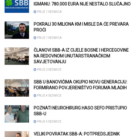
IGMANU: 780.000 EURA NIJE NESTALO SLUČAJNO
PRIJE 1 SEDMICA
POKRALI 30 MILIONA KM I MISLE DA ĆE PREVARA
PROĆI
PRIJE 1 SEDMICA
ČLANOVI SBB-A IZ CIJELE BOSNE I HERCEGOVINE
NA REDOVNOM UNUTARSTRANAČKOM
SAVJETOVANJU
PRIJE 3 SEDMICE
SBB U BANOVIĆIMA OKUPIO NOVU GENERACIJU:
FORMIRANO POVJERENIŠTVO FORUMA MLADIH
PRIJE 4 SEDMICE
POZNATI NEUROHIRURG HASO SEFO PRISTUPIO
SBB-U
PRIJE 4 SEDMICE
VELIKI POVRATAK SBB-A: POTPREDSJEDNIK