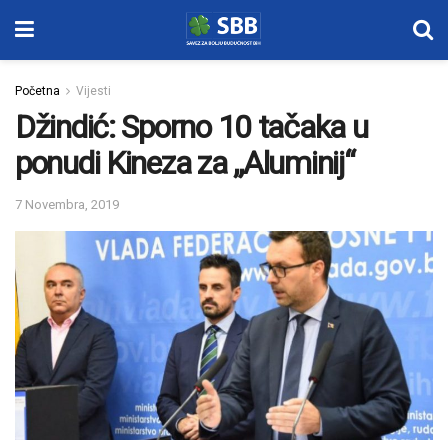
Početna
Vijesti
Džindić: Sporno 10 tačaka u
ponudi Kineza za „Aluminij“
7 Novembra, 2019