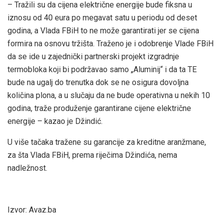
– Tražili su da cijena električne energije bude fiksna u
iznosu od 40 eura po megavat satu u periodu od deset
godina, a Vlada FBiH to ne može garantirati jer se cijena
formira na osnovu tržišta. Traženo je i odobrenje Vlade FBiH
da se ide u zajednički partnerski projekt izgradnje
termobloka koji bi podržavao samo „Aluminij“ i da ta TE
bude na ugalj do trenutka dok se ne osigura dovoljna
količina plona, a u slučaju da ne bude operativna u nekih 10
godina, traže produženje garantirane cijene električne
energije – kazao je Džindić.
U više tačaka tražene su garancije za kreditne aranžmane,
za šta Vlada FBiH, prema riječima Džindića, nema
nadležnost.
Izvor: Avaz.ba