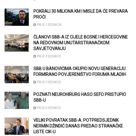
POKRALI 30 MILIONA KM I MISLE DA ĆE PREVARA
PROĆI
PRIJE 1 SEDMICA
ČLANOVI SBB-A IZ CIJELE BOSNE I HERCEGOVINE
NA REDOVNOM UNUTARSTRANAČKOM
SAVJETOVANJU
PRIJE 3 SEDMICE
SBB U BANOVIĆIMA OKUPIO NOVU GENERACIJU:
FORMIRANO POVJERENIŠTVO FORUMA MLADIH
PRIJE 3 SEDMICE
POZNATI NEUROHIRURG HASO SEFO PRISTUPIO
SBB-U
PRIJE 4 SEDMICE
VELIKI POVRATAK SBB-A: POTPREDSJEDNIK
NERMIN DŽINDIĆ DANAS PREDAO STRANAČKE
LISTE CIK-U