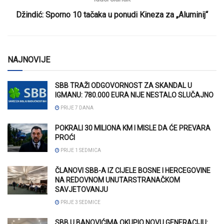
Džindić: Sporno 10 tačaka u ponudi Kineza za „Aluminij“
NAJNOVIJE
SBB TRAŽI ODGOVORNOST ZA SKANDAL U
IGMANU: 780.000 EURA NIJE NESTALO SLUČAJNO
PRIJE 7 DANA
POKRALI 30 MILIONA KM I MISLE DA ĆE PREVARA
PROĆI
PRIJE 1 SEDMICA
ČLANOVI SBB-A IZ CIJELE BOSNE I HERCEGOVINE
NA REDOVNOM UNUTARSTRANAČKOM
SAVJETOVANJU
PRIJE 3 SEDMICE
SBB U BANOVIĆIMA OKUPIO NOVU GENERACIJU: