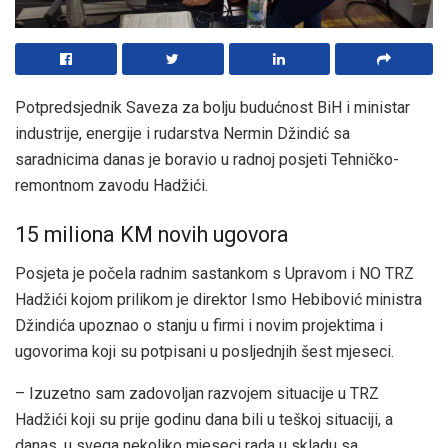
Potpredsjednik Saveza za bolju budućnost BiH i ministar
industrije, energije i rudarstva Nermin Džindić sa
saradnicima danas je boravio u radnoj posjeti Tehničko-
remontnom zavodu Hadžići.
15 miliona KM novih ugovora
Posjeta je počela radnim sastankom s Upravom i NO TRZ
Hadžići kojom prilikom je direktor Ismo Hebibović ministra
Džindića upoznao o stanju u firmi i novim projektima i
ugovorima koji su potpisani u posljednjih šest mjeseci.
– Izuzetno sam zadovoljan razvojem situacije u TRZ
Hadžići koji su prije godinu dana bili u teškoj situaciji, a
danas, u svega nekoliko mjeseci rada u skladu sa