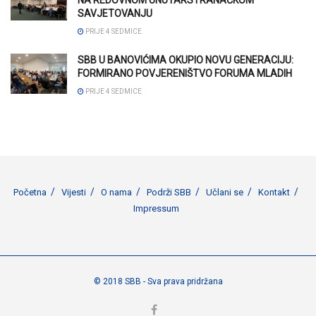
SAVJETOVANJU
PRIJE 4 SEDMICE
SBB U BANOVIĆIMA OKUPIO NOVU GENERACIJU:
FORMIRANO POVJERENIŠTVO FORUMA MLADIH
PRIJE 4 SEDMICE
Početna
Vijesti
O nama
Podrži SBB
Učlani se
Kontakt
Impressum
© 2018 SBB - Sva prava pridržana