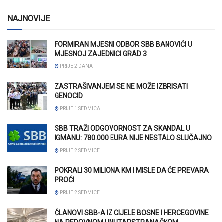
NAJNOVIJE
FORMIRAN MJESNI ODBOR SBB BANOVIĆI U
MJESNOJ ZAJEDNICI GRAD 3
PRIJE 2 DANA
ZASTRAŠIVANJEM SE NE MOŽE IZBRISATI
GENOCID
PRIJE 1 SEDMICA
SBB TRAŽI ODGOVORNOST ZA SKANDAL U
IGMANU: 780.000 EURA NIJE NESTALO SLUČAJNO
PRIJE 2 SEDMICE
POKRALI 30 MILIONA KM I MISLE DA ĆE PREVARA
PROĆI
PRIJE 2 SEDMICE
ČLANOVI SBB-A IZ CIJELE BOSNE I HERCEGOVINE
NA REDOVNOM UNUTARSTRANAČKOM