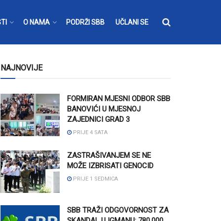
TI
O NAMA
PODRŽI SBB
UČLANI SE
NAJNOVIJE
FORMIRAN MJESNI ODBOR SBB
BANOVIĆI U MJESNOJ
ZAJEDNICI GRAD 3
PRIJE 4 SATA
ZASTRAŠIVANJEM SE NE
MOŽE IZBRISATI GENOCID
PRIJE 1 SEDMICA
SBB TRAŽI ODGOVORNOST ZA
SKANDAL U IGMANU: 780.000