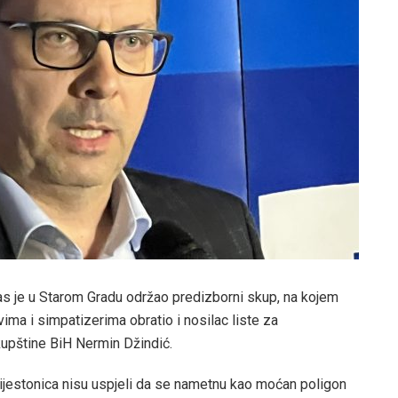
s je u Starom Gradu održao predizborni skup, na kojem
ima i simpatizerima obratio i nosilac liste za
upštine BiH Nermin Džindić.
rijestonica nisu uspjeli da se nametnu kao moćan poligon