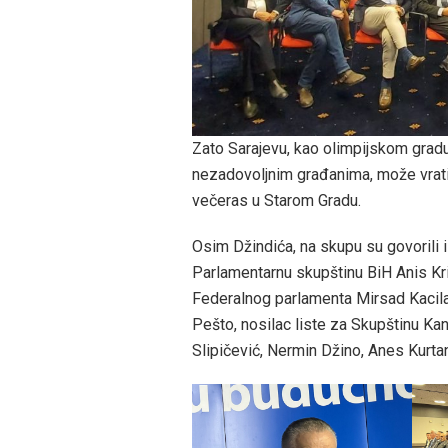
Zato Sarajevu, kao olimpijskom gradu
nezadovoljnim građanima, može vratiti
večeras u Starom Gradu.
Osim Džindića, na skupu su govorili i
Parlamentarnu skupštinu BiH Anis Kri
Federalnog parlamenta Mirsad Kacila
Pešto, nosilac liste za Skupštinu Ka
Slipičević, Nermin Džino, Anes Kurtan