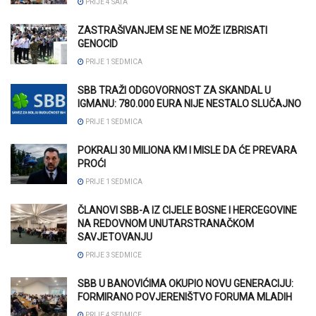
PRIJE 4 SATA
ZASTRAŠIVANJEM SE NE MOŽE IZBRISATI
GENOCID
PRIJE 1 SEDMICA
SBB TRAŽI ODGOVORNOST ZA SKANDAL U
IGMANU: 780.000 EURA NIJE NESTALO SLUČAJNO
PRIJE 1 SEDMICA
POKRALI 30 MILIONA KM I MISLE DA ĆE PREVARA
PROĆI
PRIJE 1 SEDMICA
ČLANOVI SBB-A IZ CIJELE BOSNE I HERCEGOVINE
NA REDOVNOM UNUTARSTRANAČKOM
SAVJETOVANJU
PRIJE 3 SEDMICE
SBB U BANOVIĆIMA OKUPIO NOVU GENERACIJU:
FORMIRANO POVJERENIŠTVO FORUMA MLADIH
PRIJE 4 SEDMICE