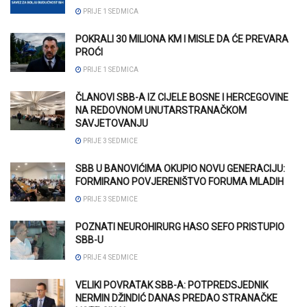
PRIJE 1 SEDMICA
POKRALI 30 MILIONA KM I MISLE DA ĆE PREVARA
PROĆI
PRIJE 1 SEDMICA
ČLANOVI SBB-A IZ CIJELE BOSNE I HERCEGOVINE
NA REDOVNOM UNUTARSTRANAČKOM
SAVJETOVANJU
PRIJE 3 SEDMICE
SBB U BANOVIĆIMA OKUPIO NOVU GENERACIJU:
FORMIRANO POVJERENIŠTVO FORUMA MLADIH
PRIJE 3 SEDMICE
POZNATI NEUROHIRURG HASO SEFO PRISTUPIO
SBB-U
PRIJE 4 SEDMICE
VELIKI POVRATAK SBB-A: POTPREDSJEDNIK
NERMIN DŽINDIĆ DANAS PREDAO STRANAČKE