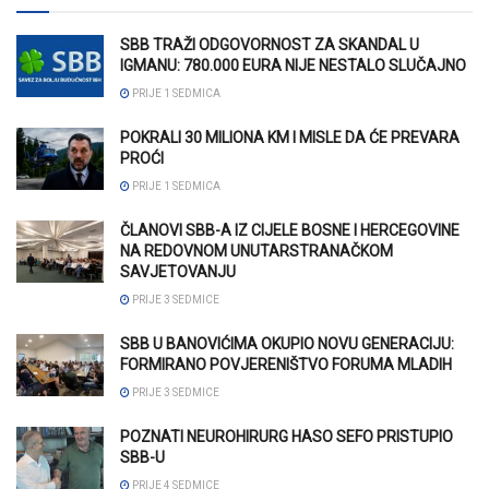
SBB TRAŽI ODGOVORNOST ZA SKANDAL U
IGMANU: 780.000 EURA NIJE NESTALO SLUČAJNO
PRIJE 1 SEDMICA
POKRALI 30 MILIONA KM I MISLE DA ĆE PREVARA
PROĆI
PRIJE 1 SEDMICA
ČLANOVI SBB-A IZ CIJELE BOSNE I HERCEGOVINE
NA REDOVNOM UNUTARSTRANAČKOM
SAVJETOVANJU
PRIJE 3 SEDMICE
SBB U BANOVIĆIMA OKUPIO NOVU GENERACIJU:
FORMIRANO POVJERENIŠTVO FORUMA MLADIH
PRIJE 3 SEDMICE
POZNATI NEUROHIRURG HASO SEFO PRISTUPIO
SBB-U
PRIJE 4 SEDMICE