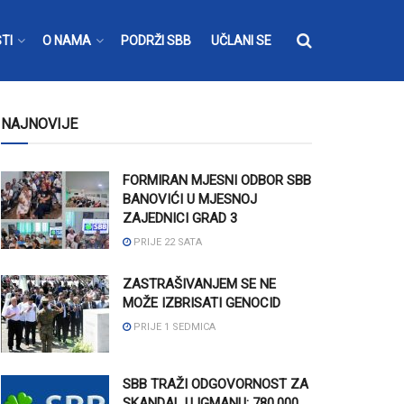
TI
O NAMA
PODRŽI SBB
UČLANI SE
NAJNOVIJE
FORMIRAN MJESNI ODBOR SBB
BANOVIĆI U MJESNOJ
ZAJEDNICI GRAD 3
PRIJE 22 SATA
ZASTRAŠIVANJEM SE NE
MOŽE IZBRISATI GENOCID
PRIJE 1 SEDMICA
SBB TRAŽI ODGOVORNOST ZA
SKANDAL U IGMANU: 780.000