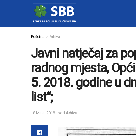
Početna
Arhiva
Javni natječaj za p
radnog mjesta, Opći
5. 2018. godine u d
list“;
18 Maja, 2018
pod
Arhiva