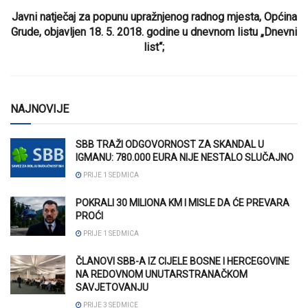
Javni natječaj za popunu upražnjenog radnog mjesta, Općina
Grude, objavljen 18. 5. 2018. godine u dnevnom listu „Dnevni
list“;
NAJNOVIJE
SBB TRAŽI ODGOVORNOST ZA SKANDAL U
IGMANU: 780.000 EURA NIJE NESTALO SLUČAJNO
PRIJE 1 SEDMICA
POKRALI 30 MILIONA KM I MISLE DA ĆE PREVARA
PROĆI
PRIJE 1 SEDMICA
ČLANOVI SBB-A IZ CIJELE BOSNE I HERCEGOVINE
NA REDOVNOM UNUTARSTRANAČKOM
SAVJETOVANJU
PRIJE 3 SEDMICE