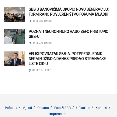
SBB U BANOVIĆIMA OKUPIO NOVU GENERACIJU:
FORMIRANO POVJERENIŠTVO FORUMA MLADIH
PRIJE 3 SEDMICE
POZNATI NEUROHIRURG HASO SEFO PRISTUPIO
SBB-U
PRIJE 4 SEDMICE
VELIKI POVRATAK SBB-A: POTPREDSJEDNIK
NERMIN DŽINDIĆ DANAS PREDAO STRANAČKE
LISTE CIK-U
PRIJE 1 MJESEC
Početna
Vijesti
O nama
Podrži SBB
Učlani se
Kontakt
Impressum