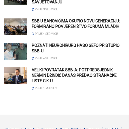
SAVJETOVANJU
PRIJE 3 SEDMICE
SBB U BANOVIĆIMA OKUPIO NOVU GENERACIJU:
FORMIRANO POVJERENIŠTVO FORUMA MLADIH
PRIJE 4 SEDMICE
POZNATI NEUROHIRURG HASO SEFO PRISTUPIO
SBB-U
PRIJE 4 SEDMICE
VELIKI POVRATAK SBB-A: POTPREDSJEDNIK
NERMIN DŽINDIĆ DANAS PREDAO STRANAČKE
LISTE CIK-U
PRIJE 1 MJESEC