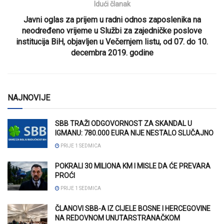
Idući članak
Javni oglas za prijem u radni odnos zaposlenika na
neodređeno vrijeme u Službi za zajedničke poslove
institucija BiH, objavljen u Večernjem listu, od 07. do 10.
decembra 2019. godine
NAJNOVIJE
SBB TRAŽI ODGOVORNOST ZA SKANDAL U
IGMANU: 780.000 EURA NIJE NESTALO SLUČAJNO
PRIJE 1 SEDMICA
POKRALI 30 MILIONA KM I MISLE DA ĆE PREVARA
PROĆI
PRIJE 1 SEDMICA
ČLANOVI SBB-A IZ CIJELE BOSNE I HERCEGOVINE
NA REDOVNOM UNUTARSTRANAČKOM