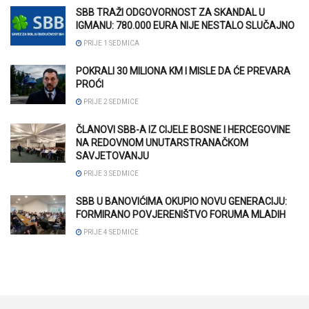
SBB TRAŽI ODGOVORNOST ZA SKANDAL U
IGMANU: 780.000 EURA NIJE NESTALO SLUČAJNO
PRIJE 1 SEDMICA
POKRALI 30 MILIONA KM I MISLE DA ĆE PREVARA
PROĆI
PRIJE 2 SEDMICE
ČLANOVI SBB-A IZ CIJELE BOSNE I HERCEGOVINE
NA REDOVNOM UNUTARSTRANAČKOM
SAVJETOVANJU
PRIJE 3 SEDMICE
SBB U BANOVIĆIMA OKUPIO NOVU GENERACIJU:
FORMIRANO POVJERENIŠTVO FORUMA MLADIH
PRIJE 4 SEDMICE