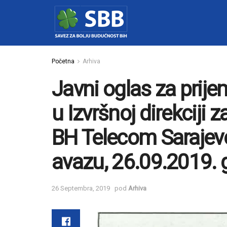
Početna
Arhiva
Javni oglas za prije
u Izvršnoj direkciji 
BH Telecom Sarajev
avazu, 26.09.2019. 
26 Septembra, 2019
pod
Arhiva