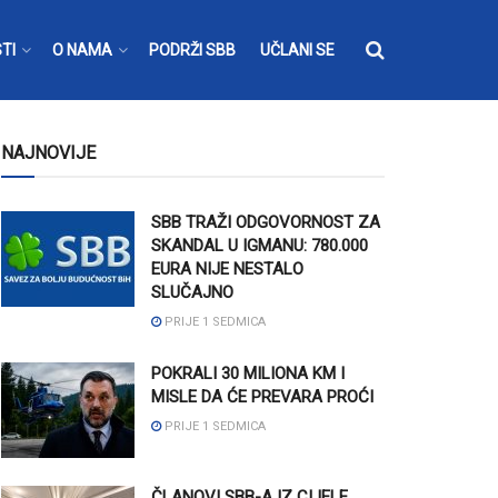
TI
O NAMA
PODRŽI SBB
UČLANI SE
NAJNOVIJE
SBB TRAŽI ODGOVORNOST ZA
SKANDAL U IGMANU: 780.000
EURA NIJE NESTALO
SLUČAJNO
PRIJE 1 SEDMICA
POKRALI 30 MILIONA KM I
MISLE DA ĆE PREVARA PROĆI
PRIJE 1 SEDMICA
ČLANOVI SBB-A IZ CIJELE