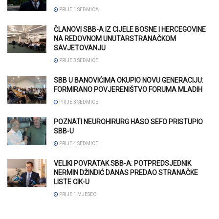
PRIJE 1 SEDMICA
ČLANOVI SBB-A IZ CIJELE BOSNE I HERCEGOVINE
NA REDOVNOM UNUTARSTRANAČKOM
SAVJETOVANJU
PRIJE 3 SEDMICE
SBB U BANOVIĆIMA OKUPIO NOVU GENERACIJU:
FORMIRANO POVJERENIŠTVO FORUMA MLADIH
PRIJE 3 SEDMICE
POZNATI NEUROHIRURG HASO SEFO PRISTUPIO
SBB-U
PRIJE 4 SEDMICE
VELIKI POVRATAK SBB-A: POTPREDSJEDNIK
NERMIN DŽINDIĆ DANAS PREDAO STRANAČKE
LISTE CIK-U
PRIJE 1 MJESEC