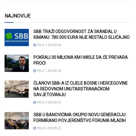
NAJNOVIJE
SBB TRAŽI ODGOVORNOST ZA SKANDAL U
IGMANU: 780.000 EURA NIJE NESTALO SLUČAJNO
PRIJE 1 SEDMICA
POKRALI 30 MILIONA KM I MISLE DA ĆE PREVARA
PROĆI
PRIJE 1 SEDMICA
ČLANOVI SBB-A IZ CIJELE BOSNE I HERCEGOVINE
NA REDOVNOM UNUTARSTRANAČKOM
SAVJETOVANJU
PRIJE 3 SEDMICE
SBB U BANOVIĆIMA OKUPIO NOVU GENERACIJU:
FORMIRANO POVJERENIŠTVO FORUMA MLADIH
PRIJE 4 SEDMICE