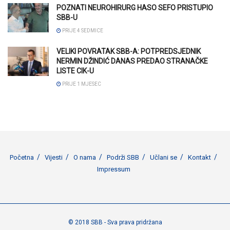
POZNATI NEUROHIRURG HASO SEFO PRISTUPIO
SBB-U
PRIJE 4 SEDMICE
VELIKI POVRATAK SBB-A: POTPREDSJEDNIK
NERMIN DŽINDIĆ DANAS PREDAO STRANAČKE
LISTE CIK-U
PRIJE 1 MJESEC
Početna
Vijesti
O nama
Podrži SBB
Učlani se
Kontakt
Impressum
© 2018 SBB - Sva prava pridržana