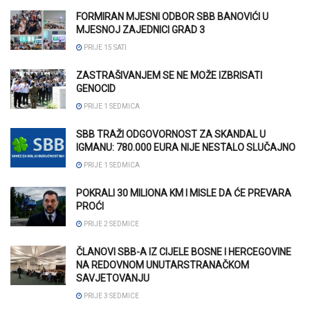
FORMIRAN MJESNI ODBOR SBB BANOVIĆI U
MJESNOJ ZAJEDNICI GRAD 3
PRIJE 15 SATI
ZASTRAŠIVANJEM SE NE MOŽE IZBRISATI
GENOCID
PRIJE 1 SEDMICA
SBB TRAŽI ODGOVORNOST ZA SKANDAL U
IGMANU: 780.000 EURA NIJE NESTALO SLUČAJNO
PRIJE 1 SEDMICA
POKRALI 30 MILIONA KM I MISLE DA ĆE PREVARA
PROĆI
PRIJE 2 SEDMICE
ČLANOVI SBB-A IZ CIJELE BOSNE I HERCEGOVINE
NA REDOVNOM UNUTARSTRANAČKOM
SAVJETOVANJU
PRIJE 3 SEDMICE