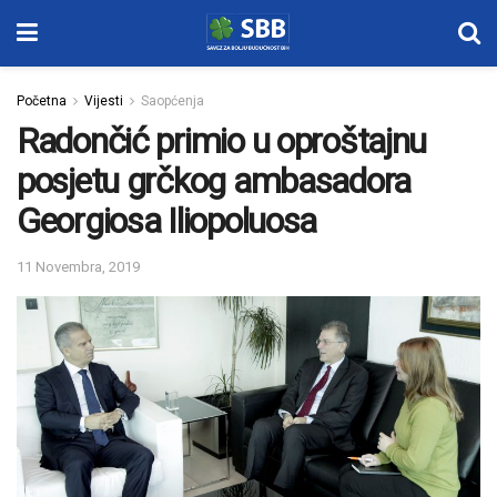
Početna
Vijesti
Saopćenja
Radončić primio u oproštajnu
posjetu grčkog ambasadora
Georgiosa Iliopoluosa
11 Novembra, 2019