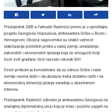
Predsjednik SBB-a Fahrudin Radončić primio je u oproštajnu
posjetu Georgiosa Iliopoulosa, ambasadora Grčke u Bosni i
Hercegovini. Obojica sagovornika su istakli važnost
stabilizacije političkih prilika u našoj zemlji, iznalaženju
zakonskih i ekonomskih rješenja koja će omogućiti bolji
život svih građana i brži razvojni iskorak BiH.
Ovom prilikom je konstatirano da su odnosi Grčke i naše
zemlje veoma dobri i da ubuduće treba dodatno raditi i na
ekonomskoj dimenziji jačanja saradnje u obastranom
interesu.
Predsjednik Radončić zahvalio je ambasadoru Georgiosu na
značajnoj diplomatskoj ulozi koju je imao i poželio uspjeh na