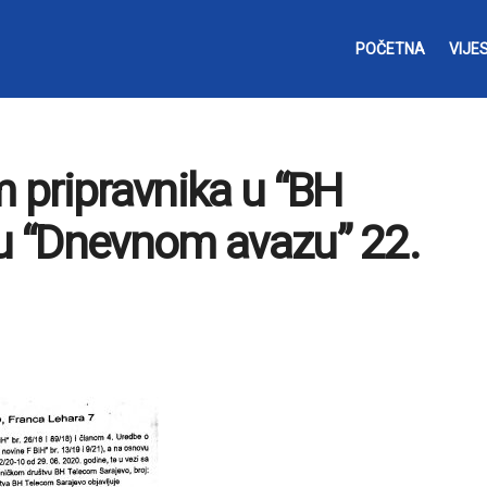
POČETNA
VIJES
m pripravnika u “BH
 u “Dnevnom avazu” 22.