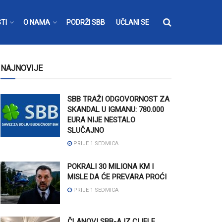
TI
O NAMA
PODRŽI SBB
UČLANI SE
NAJNOVIJE
SBB TRAŽI ODGOVORNOST ZA
SKANDAL U IGMANU: 780.000
EURA NIJE NESTALO
SLUČAJNO
PRIJE 1 SEDMICA
POKRALI 30 MILIONA KM I
MISLE DA ĆE PREVARA PROĆI
PRIJE 1 SEDMICA
ČLANOVI SBB-A IZ CIJELE