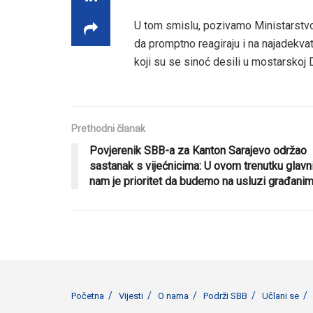
U tom smislu, pozivamo Ministarstvo 
da promptno reagiraju i na najadekva
koji su se sinoć desili u mostarskoj 
Prethodni članak
Povjerenik SBB-a za Kanton Sarajevo održao
sastanak s vijećnicima: U ovom trenutku glavn
nam je prioritet da budemo na usluzi građani
Početna
Vijesti
O nama
Podrži SBB
Učlani se