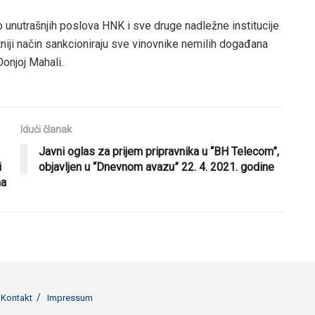
unutrašnjih poslova HNK i sve druge nadležne institucije
tniji način sankcioniraju sve vinovnike nemilih događana
Donjoj Mahali.
Idući članak
Javni oglas za prijem pripravnika u “BH Telecom”,
i
objavljen u “Dnevnom avazu” 22. 4. 2021. godine
ma
Kontakt
Impressum