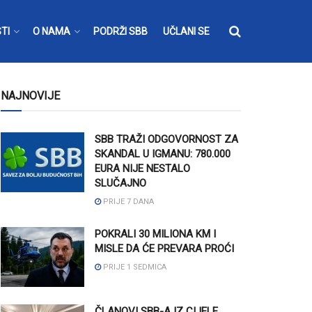
TI
O NAMA
PODRŽI SBB
UČLANI SE
NAJNOVIJE
SBB TRAŽI ODGOVORNOST ZA
SKANDAL U IGMANU: 780.000
EURA NIJE NESTALO
SLUČAJNO
PRIJE 7 DANA
POKRALI 30 MILIONA KM I
MISLE DA ĆE PREVARA PROĆI
PRIJE 1 SEDMICA
ČLANOVI SBB-A IZ CIJELE