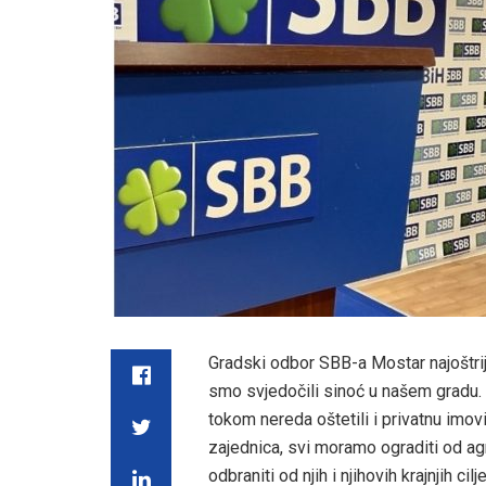
Gradski odbor SBB-a Mostar najoštrij
smo svjedočili sinoć u našem gradu. 
tokom nereda oštetili i privatnu imo
zajednica, svi moramo ograditi od a
odbraniti od njih i njihovih krajnjih cilj