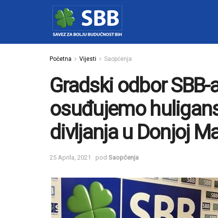
Početna
Vijesti
Saopćenja
Gradski odbor SBB-a
osuđujemo huligans
divljanja u Donjoj M
25 Aprila, 2021
pod
Saopćenja