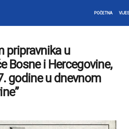
POČETNA
VIJES
m pripravnika u
će Bosne i Hercegovine,
17. godine u dnevnom
ine”