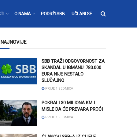
TI
O NAMA
PODRŽI SBB
UČLANI SE
NAJNOVIJE
SBB TRAŽI ODGOVORNOST ZA
SKANDAL U IGMANU: 780.000
EURA NIJE NESTALO
SLUČAJNO
PRIJE 1 SEDMICA
POKRALI 30 MILIONA KM I
MISLE DA ĆE PREVARA PROĆI
PRIJE 1 SEDMICA
ČLANOVI SBB-A IZ CIJELE