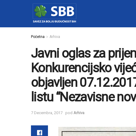
Početna
Arhiva
Javni oglas za prije
Konkurencijsko vije
objavljen 07.12.20
listu “Nezavisne nov
7 Decembra, 2017
pod
Arhiva