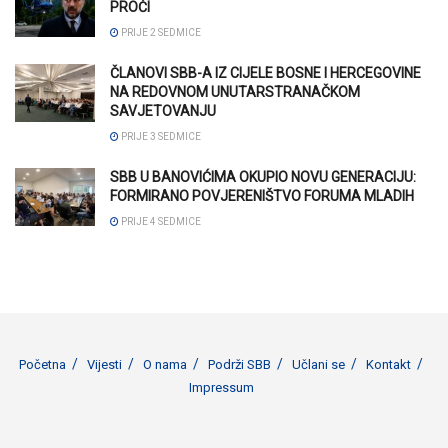
PROĆI
PRIJE 2 SEDMICE
ČLANOVI SBB-A IZ CIJELE BOSNE I HERCEGOVINE
NA REDOVNOM UNUTARSTRANAČKOM
SAVJETOVANJU
PRIJE 3 SEDMICE
SBB U BANOVIĆIMA OKUPIO NOVU GENERACIJU:
FORMIRANO POVJERENIŠTVO FORUMA MLADIH
PRIJE 4 SEDMICE
Početna
Vijesti
O nama
Podrži SBB
Učlani se
Kontakt
Impressum