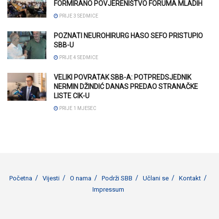
FORMIRANO POVJERENIŠTVO FORUMA MLADIH
PRIJE 3 SEDMICE
POZNATI NEUROHIRURG HASO SEFO PRISTUPIO
SBB-U
PRIJE 4 SEDMICE
VELIKI POVRATAK SBB-A: POTPREDSJEDNIK
NERMIN DŽINDIĆ DANAS PREDAO STRANAČKE
LISTE CIK-U
PRIJE 1 MJESEC
Početna
Vijesti
O nama
Podrži SBB
Učlani se
Kontakt
Impressum