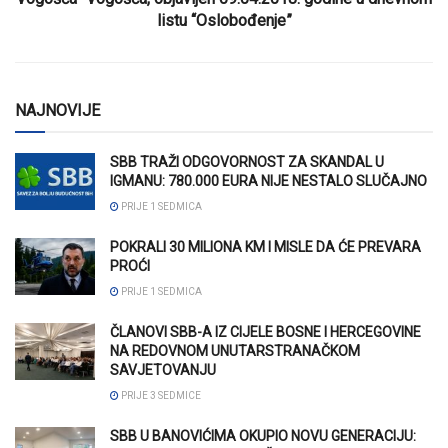
listu “Oslobođenje”
NAJNOVIJE
SBB TRAŽI ODGOVORNOST ZA SKANDAL U
IGMANU: 780.000 EURA NIJE NESTALO SLUČAJNO
PRIJE 1 SEDMICA
POKRALI 30 MILIONA KM I MISLE DA ĆE PREVARA
PROĆI
PRIJE 1 SEDMICA
ČLANOVI SBB-A IZ CIJELE BOSNE I HERCEGOVINE
NA REDOVNOM UNUTARSTRANAČKOM
SAVJETOVANJU
PRIJE 3 SEDMICE
SBB U BANOVIĆIMA OKUPIO NOVU GENERACIJU: